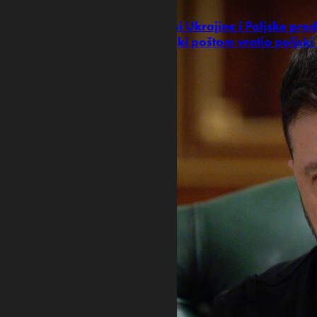
Odnosi Ukrajine i Poljske pred
Zelenski poštom vratio poljski