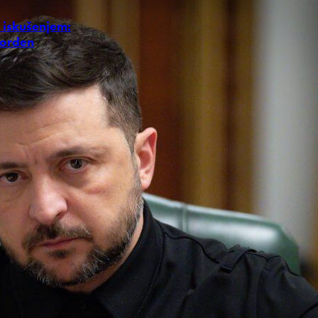
 iskušenjem:
 orden