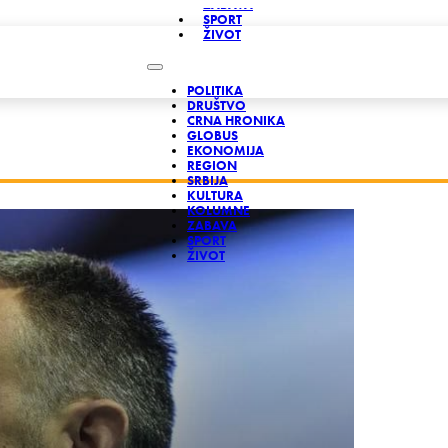
ZABAVA
SPORT
ŽIVOT
POLITIKA
DRUŠTVO
CRNA HRONIKA
GLOBUS
EKONOMIJA
REGION
SRBIJA
KULTURA
KOLUMNE
ZABAVA
SPORT
ŽIVOT