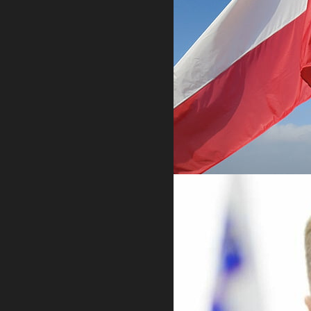
RAT U UKRAJINI
Ukrajinac optužen za izvođenje
sabotaža u Poljskoj po nalogu Rusije