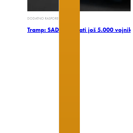
DODATNO RASPOREĐIVANJE
Tramp: SAD će poslati još 5.000 vojnik