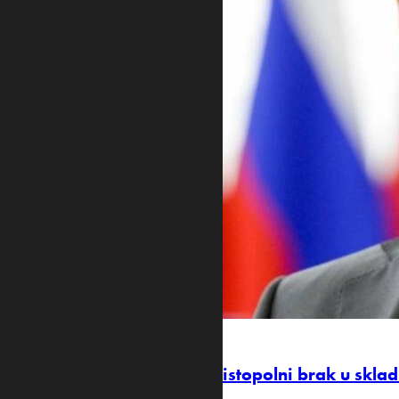
IZDALI PRVI PREPIS VJENČANOG LISTA
Varšava registrovala prvi istopolni brak u skl