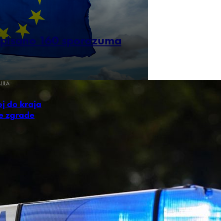
otpisano 160 sporazuma
LILA
oj do kraja
e zgrade