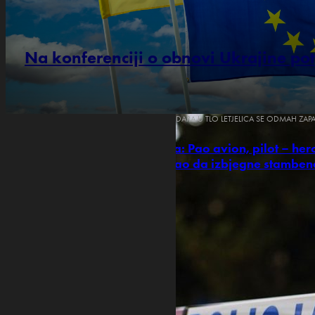
Na konferenciji o obnovi Ukrajine p
NAKON UDARA U TLO LETJELICA SE ODMAH ZAPA
Poljska: Pao avion, pilot – her
pokušao da izbjegne stamben