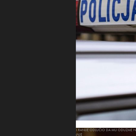
NAVROCKI RANIJE ODLUČIO DA MU ODUZME NA
ODLIKOVANJE