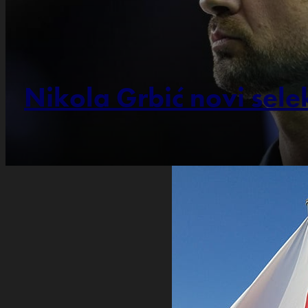
Nikola Grbić novi sele