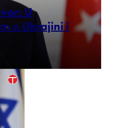
vor: U
 o Ukrajini i