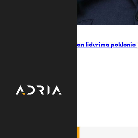
NEUOBIČAJENI POKLONI
Na samitu u Ankari: Erdogan liderima poklonio 