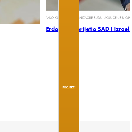
"AKO KURDSKE ORGANIZACIJE BUDU UKLJUČENE U OPER
Erdogan zaprijetio SAD i Izrael
PROJEKTI