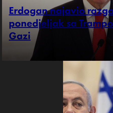
Erdogan najavio razgo
ponedjeljak sa Trampom
Gazi