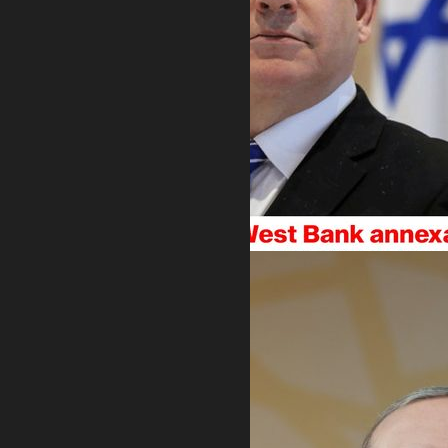
"MISLIM DA SMO POKAZALI ŠTA MOŽEMO"
Netanjahu poručio Erdoganu: Bilo bi
mudro da se smiri, 400 godina
osmanske vladavine je završeno