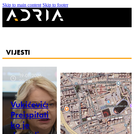
Skip to main content
Skip to footer
VIJESTI
19-01-2026
20:26
Vukićević:
Preispitati
ko je