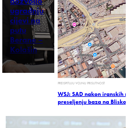
dozvolio
ugradnju
cijevi na
putu
Berane –
Kolašin
PREISPITUJU VOJNU PRISUTNOST
WSJ: SAD nakon iranskih n
preseljenju baza na Blisko