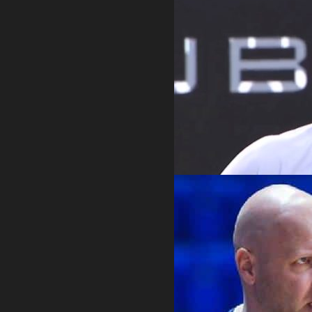
PRVO KOLO AUSTRALIJAN OPENA
Đoković kreće u pohod na 25. grend