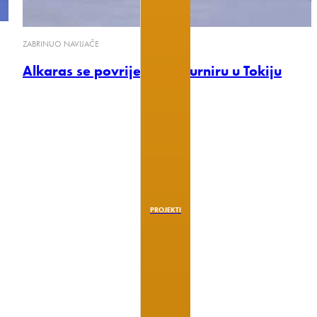
ZABRINUO NAVIJAČE
Alkaras se povrijedio na turniru u Tokiju
PROJEKTI