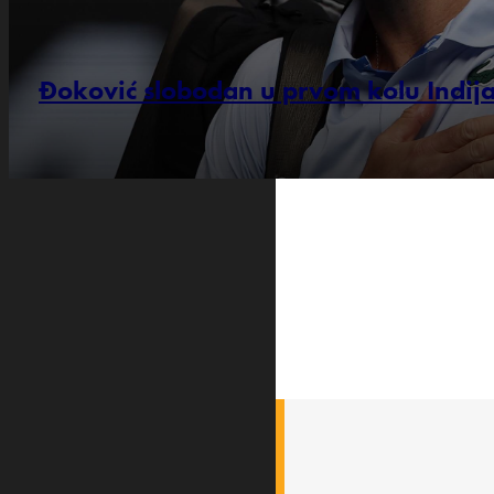
Đoković slobodan u prvom kolu Indija
PRATITE NAS