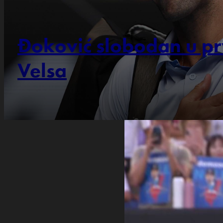
Đoković slobodan u pr
Velsa