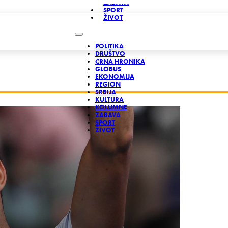
ZABAVA
SPORT
ŽIVOT
POLITIKA
DRUŠTVO
CRNA HRONIKA
GLOBUS
EKONOMIJA
REGION
SRBIJA
KULTURA
KOLUMNE
ZABAVA
SPORT
ŽIVOT