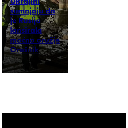
Ukrajini
sumnjaju da
je Rusija
lansirala
moćno oružje
Orešnik