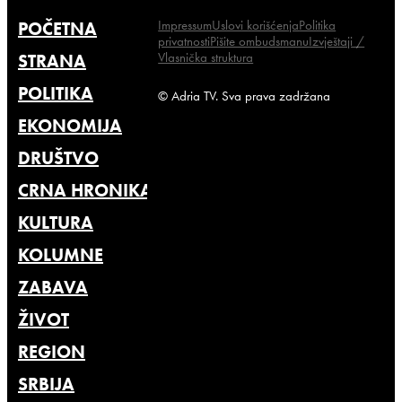
Impressum
Uslovi korišćenja
Politika
POČETNA
privatnosti
Pišite ombudsmanu
Izvještaji /
Vlasnička struktura
STRANA
POLITIKA
© Adria TV. Sva prava zadržana
EKONOMIJA
DRUŠTVO
CRNA HRONIKA
KULTURA
KOLUMNE
ZABAVA
ŽIVOT
REGION
SRBIJA