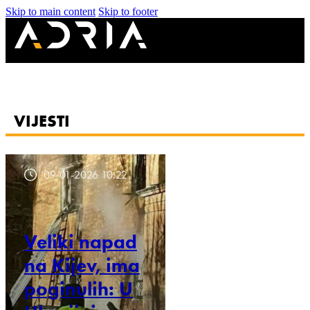
Skip to main content
Skip to footer
VIJESTI
09-01-2026 10:22
Veliki napad
na Kijev, ima
poginulih: U