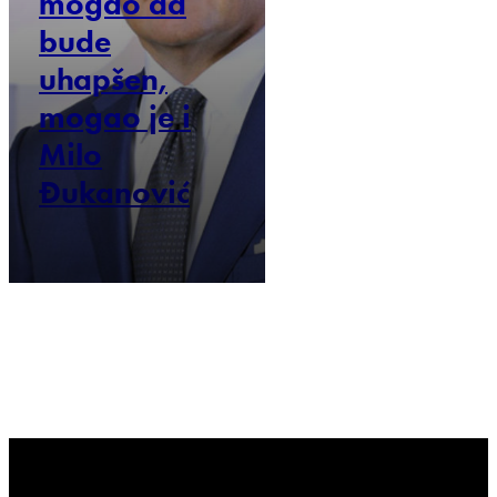
mogao da
bude
uhapšen,
mogao je i
Milo
Đukanović