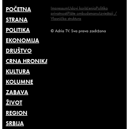
Impressum
Uslovi korišćenja
Politika
POČETNA
privatnosti
Pišite ombudsmanu
Izvještaji /
Vlasnička struktura
STRANA
POLITIKA
© Adria TV. Sva prava zadržana
EKONOMIJA
DRUŠTVO
CRNA HRONIKA
KULTURA
KOLUMNE
ZABAVA
ŽIVOT
REGION
SRBIJA