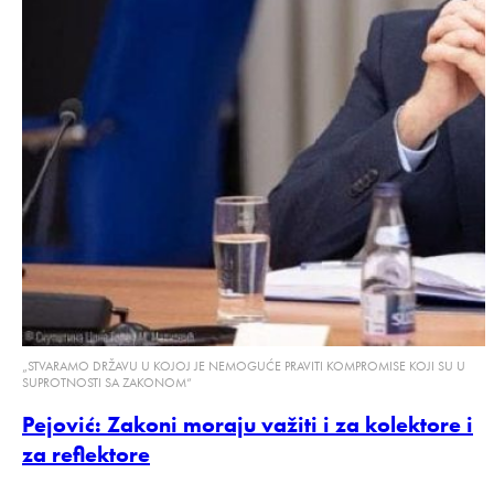
„STVARAMO DRŽAVU U KOJOJ JE NEMOGUĆE PRAVITI KOMPROMISE KOJI SU U
SUPROTNOSTI SA ZAKONOM“
Pejović: Zakoni moraju važiti i za kolektore i
za reflektore