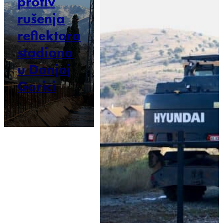
protiv
rušenja
reflektora
stadiona
u Donjoj
Gorici