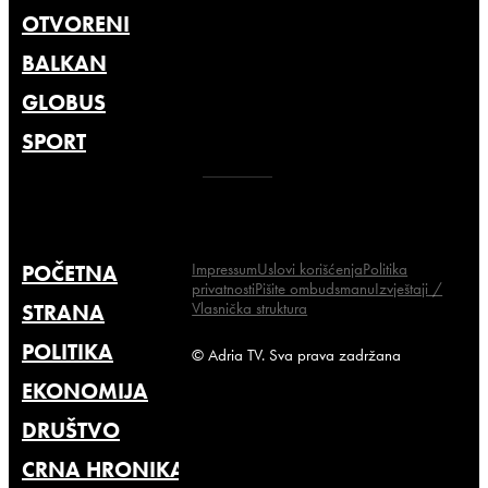
OTVORENI
BALKAN
GLOBUS
SPORT
Impressum
Uslovi korišćenja
Politika
POČETNA
privatnosti
Pišite ombudsmanu
Izvještaji /
Vlasnička struktura
STRANA
POLITIKA
© Adria TV. Sva prava zadržana
EKONOMIJA
DRUŠTVO
CRNA HRONIKA