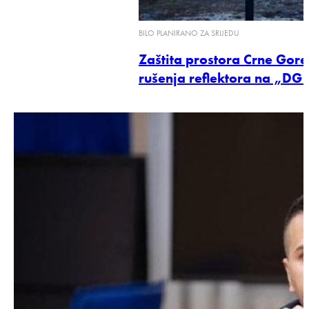
BILO PLANIRANO ZA SRIJEDU
Zaštita prostora Crne Gore:
rušenja reflektora na „DG 