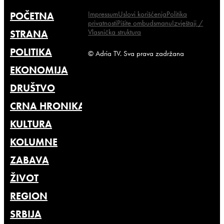
Impressum
Uslovi korišćenja
Politika
POČETNA
privatnosti
Pišite ombudsmanu
Izvještaji /
Vlasnička struktura
STRANA
POLITIKA
© Adria TV. Sva prava zadržana
EKONOMIJA
DRUŠTVO
CRNA HRONIKA
KULTURA
KOLUMNE
ZABAVA
ŽIVOT
REGION
SRBIJA