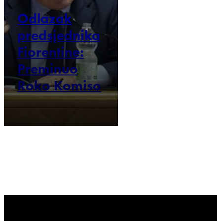
Odlazak
predsjednika
Fiorentine:
Preminuo
Roko Komiso