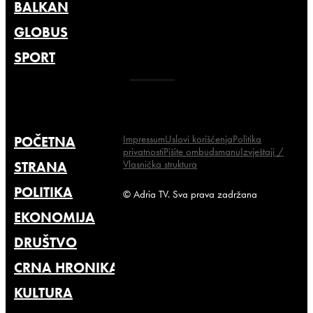
BALKAN
GLOBUS
SPORT
Impressum
Uslovi korišćenja
Politika
POČETNA
privatnosti
Pišite ombudsmanu
Izvještaji /
Vlasnička struktura
STRANA
POLITIKA
© Adria TV. Sva prava zadržana
EKONOMIJA
DRUŠTVO
CRNA HRONIKA
KULTURA