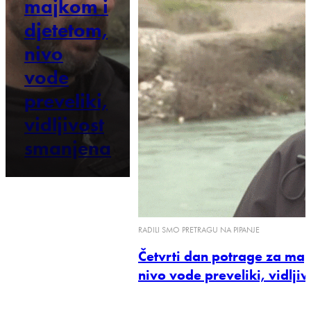
majkom i
djetetom,
nivo
vode
preveliki,
vidljivost
smanjena
RADILI SMO PRETRAGU NA PIPANJE
Četvrti dan potrage za maj
nivo vode preveliki, vidlji