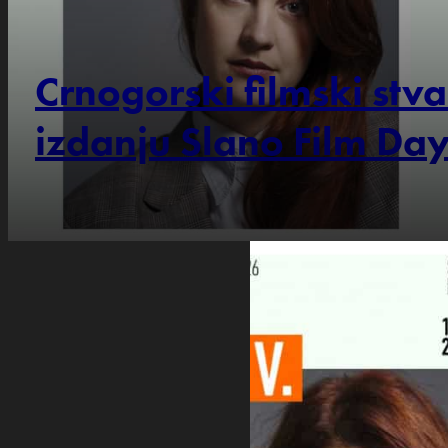
Crnogorski filmski stv
izdanju Slano Film Day