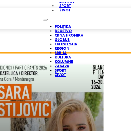
ZABAVA
SPORT
ŽIVOT
POLITIKA
DRUŠTVO
CRNA HRONIKA
GLOBUS
EKONOMIJA
REGION
SRBIJA
KULTURA
KOLUMNE
ZABAVA
SPORT
ŽIVOT