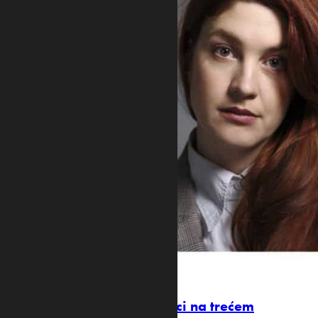
JELENA V. ĐUKIĆ I SARA STIJOVIĆ
Crnogorski filmski stvaraoci na trećem