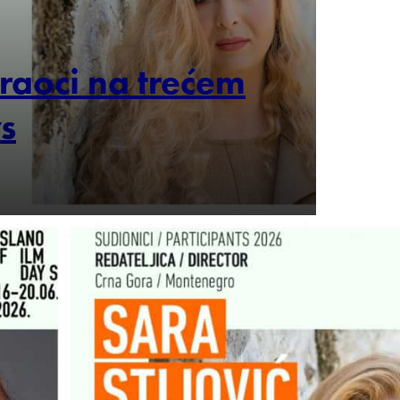
araoci na trećem
s