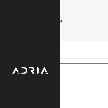
Uslovi koriščenja
Politika privatnosti
Pišite ombudsmanu
Izvještaji / Vlasnička struktura
© Adria TV. Sva prava pridržana
Search