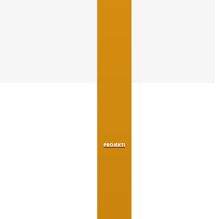
PROJEKTI