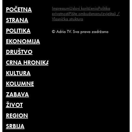
Impressum
Uslovi korišćenja
Politika
POČETNA
privatnosti
Pišite ombudsmanu
Izvještaji /
Vlasnička struktura
STRANA
POLITIKA
© Adria TV. Sva prava zadržana
EKONOMIJA
DRUŠTVO
CRNA HRONIKA
KULTURA
KOLUMNE
ZABAVA
ŽIVOT
REGION
SRBIJA