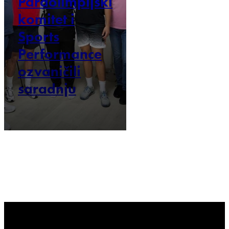
Paraolimpijski
komitet i
Sports
Performance
ozvaničili
saradnju