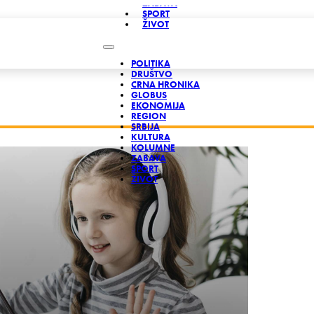
ZABAVA
SPORT
ŽIVOT
POLITIKA
DRUŠTVO
CRNA HRONIKA
GLOBUS
EKONOMIJA
REGION
SRBIJA
KULTURA
KOLUMNE
ZABAVA
SPORT
ŽIVOT