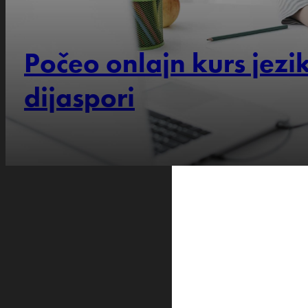
Počeo onlajn kurs jezi
dijaspori