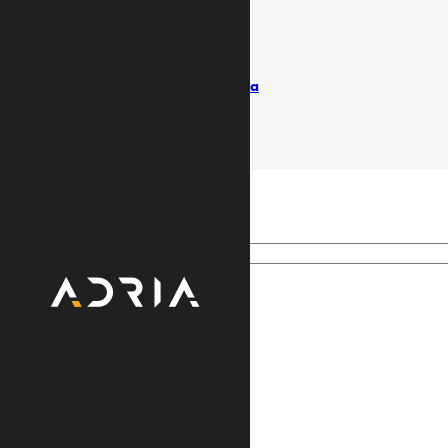
Uslovi koriščenja
Politika privatnosti
Pišite ombudsmanu
Izvještaji / Vlasnička struktura
© Adria TV. Sva prava pridržana
Search