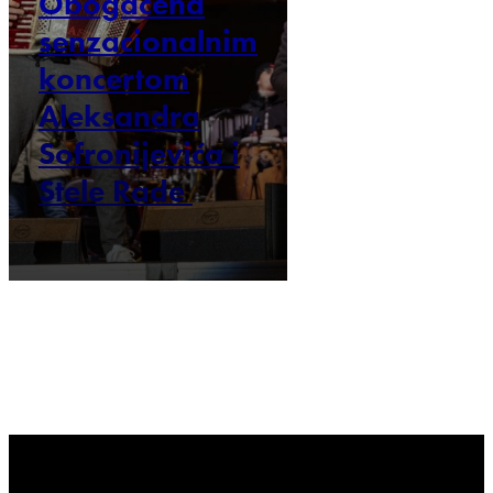
Obogaćena
senzacionalnim
koncertom
Aleksandra
Sofronijevića i
Stele Rade