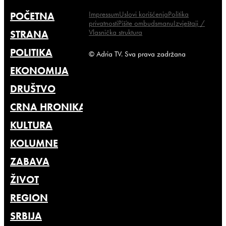
Impressum
Uslovi korišćenja
Politika
POČETNA
privatnosti
Pišite ombudsmanu
Izvještaji /
Vlasnička struktura
STRANA
POLITIKA
© Adria TV. Sva prava zadržana
EKONOMIJA
DRUŠTVO
CRNA HRONIKA
KULTURA
KOLUMNE
ZABAVA
ŽIVOT
REGION
SRBIJA