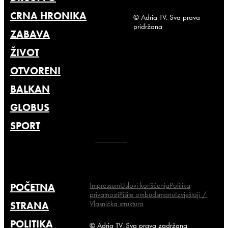
CRNA HRONIKA
© Adria TV. Sva prava
pridržana
ZABAVA
ŽIVOT
OTVORENI
BALKAN
GLOBUS
SPORT
Impressum
Uslovi korišćenja
Politika
POČETNA
privatnosti
Pišite ombudsmanu
Izvještaji /
Vlasnička struktura
STRANA
POLITIKA
© Adria TV. Sva prava zadržana