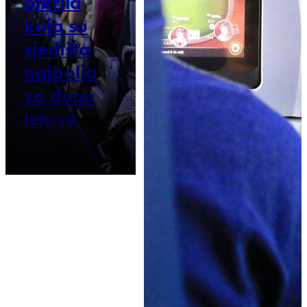
otkrila
koja su
sjedišta
najbolja
za duge
letove