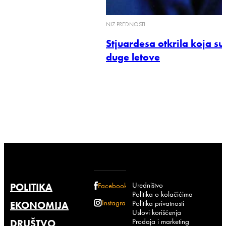
NIZ PREDNOSTI
Stjuardesa otkrila koja su
duge letove
Uredništvo
POLITIKA
Facebook
Politika o kolačićima
Instagram
Politika privatnosti
EKONOMIJA
Uslovi korišćenja
Prodaja i marketing
DRUŠTVO