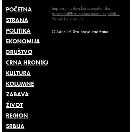
Impressum
Uslovi korišćenja
Politika
POČETNA
privatnosti
Pišite ombudsmanu
Izvještaji /
Vlasnička struktura
STRANA
POLITIKA
© Adria TV. Sva prava zadržana
EKONOMIJA
DRUŠTVO
CRNA HRONIKA
KULTURA
KOLUMNE
ZABAVA
ŽIVOT
REGION
SRBIJA