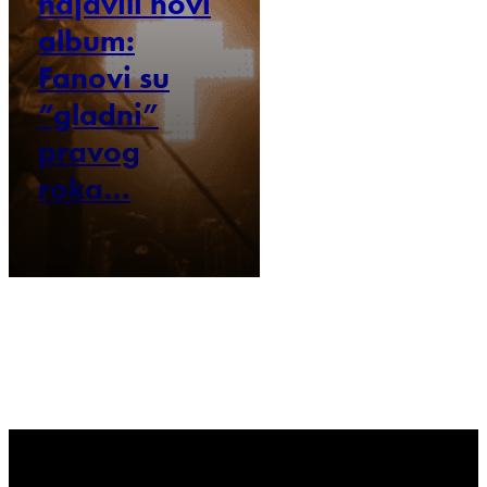
najavili novi
album:
Fanovi su
“gladni”
pravog
roka…