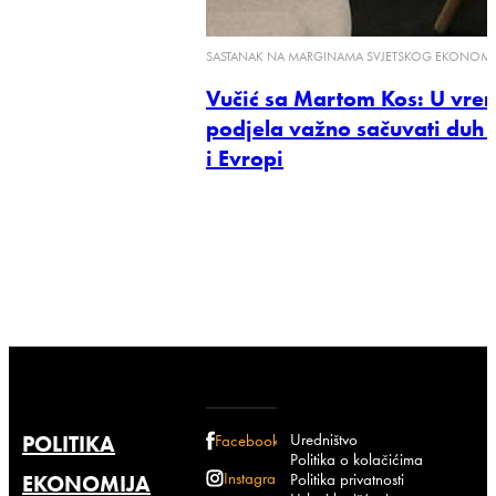
SASTANAK NA MARGINAMA SVJETSKOG EKONOM
Vučić sa Martom Kos: U vre
podjela važno sačuvati duh 
i Evropi
Uredništvo
POLITIKA
Facebook
Politika o kolačićima
Instagram
Politika privatnosti
EKONOMIJA