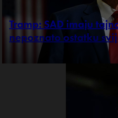
Tramp: SAD imaju tajno
nepoznato ostatku svij