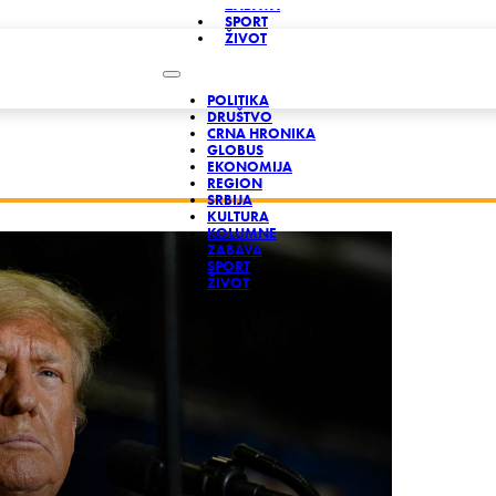
ZABAVA
SPORT
ŽIVOT
POLITIKA
DRUŠTVO
CRNA HRONIKA
GLOBUS
EKONOMIJA
REGION
SRBIJA
KULTURA
KOLUMNE
ZABAVA
SPORT
ŽIVOT