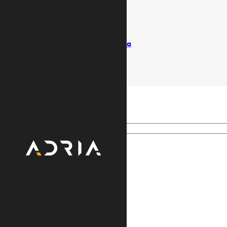
Uslovi koriščenja
Politika privatnosti
Pišite ombudsmanu
Izvještaji / Vlasnička struktura
© Adria TV. Sva prava pridržana
Search