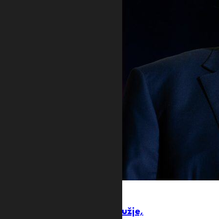
„TREBALO BI DA SE ČUVA U TAJNOSTI“
Tramp: SAD imaju tajno oružje,