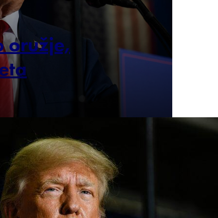
 oružje,
eta