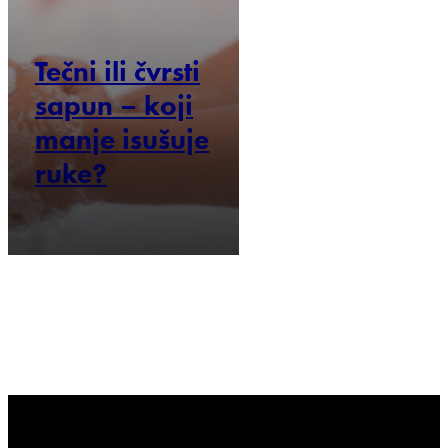
Tečni ili čvrsti
sapun – koji
manje isušuje
ruke?