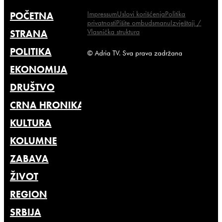
Impressum
Uslovi korišćenja
Politika
POČETNA
privatnosti
Pišite ombudsmanu
Izvještaji /
Vlasnička struktura
STRANA
POLITIKA
© Adria TV. Sva prava zadržana
EKONOMIJA
DRUŠTVO
CRNA HRONIKA
KULTURA
KOLUMNE
ZABAVA
ŽIVOT
REGION
SRBIJA