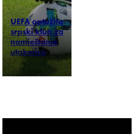
UEFA optužila
srpski klub za
namještanje
utakmica