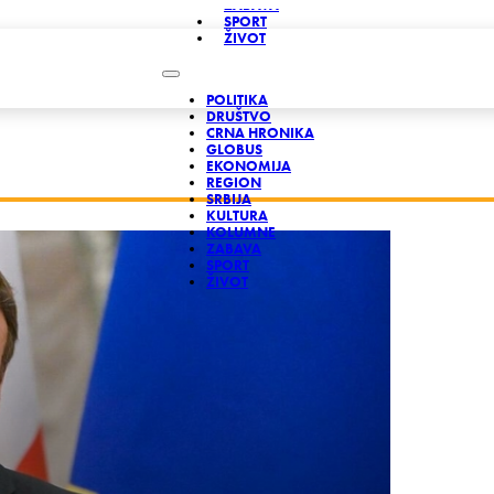
ZABAVA
SPORT
ŽIVOT
POLITIKA
DRUŠTVO
CRNA HRONIKA
GLOBUS
EKONOMIJA
REGION
SRBIJA
KULTURA
KOLUMNE
ZABAVA
SPORT
ŽIVOT