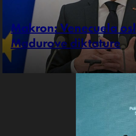
Makron: Venecuela os
Madurove diktature