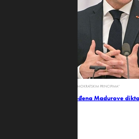
SAMIT
Strategijom, planom i finansijskom
podrškom do održive tranzicije RUP-a
“TRANZICIJA VLASTI MORA BITI U SKLADU SA DEMOKRATSKIM PRINCIPIMA”
Makron: Venecuela oslobođena Madurove dikta