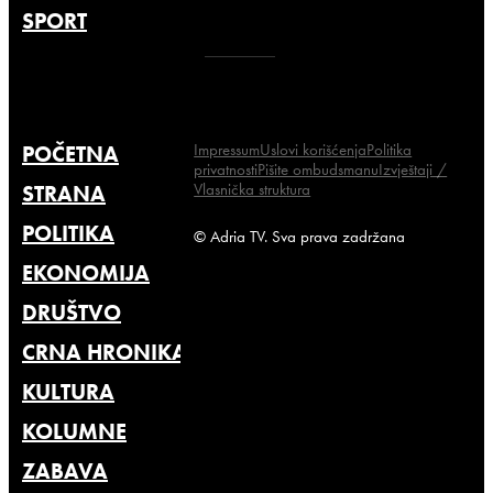
SPORT
Impressum
Uslovi korišćenja
Politika
POČETNA
privatnosti
Pišite ombudsmanu
Izvještaji /
Vlasnička struktura
STRANA
POLITIKA
© Adria TV. Sva prava zadržana
EKONOMIJA
DRUŠTVO
CRNA HRONIKA
KULTURA
KOLUMNE
ZABAVA