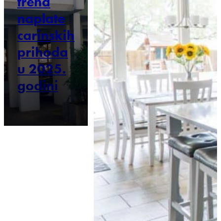
trend
naplate
carinskih
prihoda
u 2025.
godini