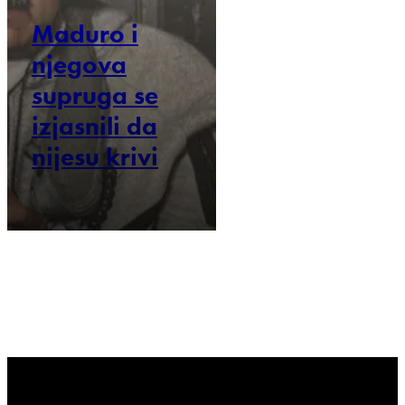
Maduro i
njegova
supruga se
izjasnili da
nijesu krivi