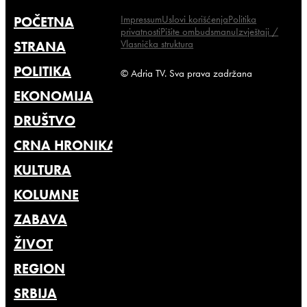
Impressum
Uslovi korišćenja
Politika
POČETNA
privatnosti
Pišite ombudsmanu
Izvještaji /
Vlasnička struktura
STRANA
POLITIKA
© Adria TV. Sva prava zadržana
EKONOMIJA
DRUŠTVO
CRNA HRONIKA
KULTURA
KOLUMNE
ZABAVA
ŽIVOT
REGION
SRBIJA