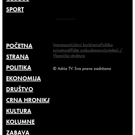
SPORT
Impressum
Uslovi korišćenja
Politika
POČETNA
privatnosti
Pišite ombudsmanu
Izvještaji /
Vlasnička struktura
STRANA
POLITIKA
© Adria TV. Sva prava zadržana
EKONOMIJA
DRUŠTVO
CRNA HRONIKA
KULTURA
KOLUMNE
ZABAVA