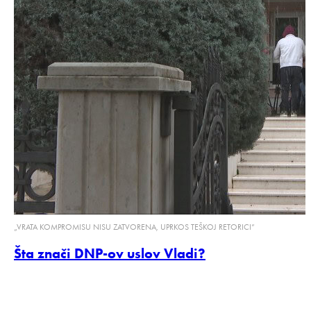
„VRATA KOMPROMISU NISU ZATVORENA, UPRKOS TEŠKOJ RETORICI”
Šta znači DNP-ov uslov Vladi?