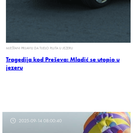
MJEŠTANI PRIJAVILI DA TIJELO PLUTA U JEZERU
Tragedija kod Preševa: Mladić se utopio u
jezeru
2025-09-14 08:00:40