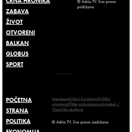
CRNA HRONIKA
© Adria TV. Sva prava
pridržana
ZABAVA
ŽIVOT
OTVORENI
BALKAN
GLOBUS
SPORT
Impressum
Uslovi korišćenja
Politika
POČETNA
privatnosti
Pišite ombudsmanu
Izvještaji /
Vlasnička struktura
STRANA
POLITIKA
© Adria TV. Sva prava zadržana
EKONOMIJA