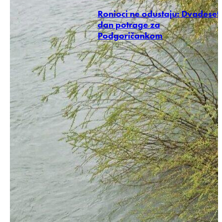
Ronioci ne odustaju: Dvadeseti
dan potrage za
Podgoričankom