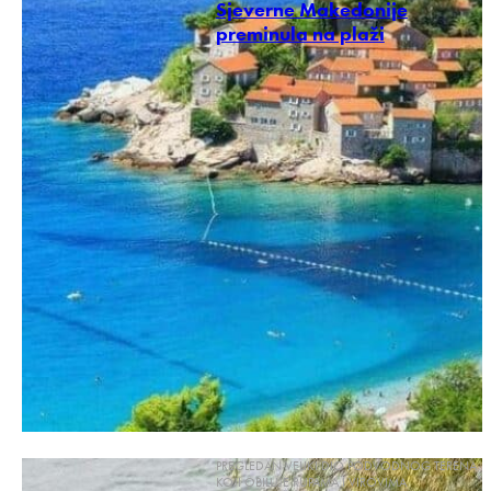
Sjeverne Makedonije
preminula na plaži
PREGLEDAN VELIKI DIO PODVODNOG TERENA
KOJI OBILUJE RUPAMA I VIROVIMA