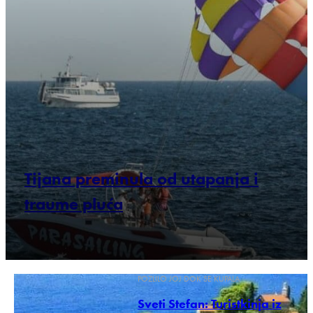
Tijana preminula od utapanja i
traume pluća
POZLILO JOJ DOK SE KUPALA
Sveti Stefan: Turistkinja iz