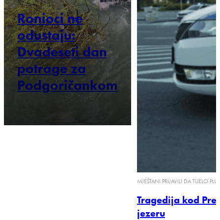
Ronioci ne
odustaju:
Dvadeseti dan
potrage za
Podgoričankom
MJEŠTANI PRIJAVILI DA TIJELO PLU
Tragedija kod Preš
jezeru