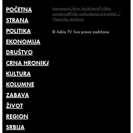
Impressum
Uslovi korišćenja
Politika
POČETNA
privatnosti
Pišite ombudsmanu
Izvještaji /
Vlasnička struktura
STRANA
POLITIKA
© Adria TV. Sva prava zadržana
EKONOMIJA
DRUŠTVO
CRNA HRONIKA
KULTURA
KOLUMNE
ZABAVA
ŽIVOT
REGION
SRBIJA