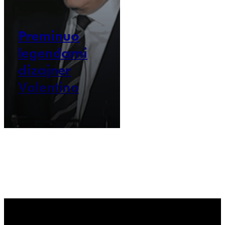
Preminuo
legendarni
dizajner
Valentino