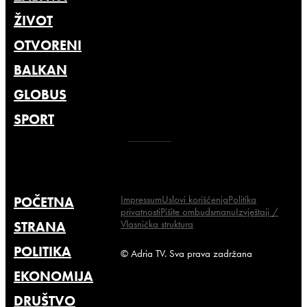
ŽIVOT
OTVORENI
BALKAN
GLOBUS
SPORT
Impressum
Uslovi korišćenja
Politika
POČETNA
privatnosti
Pišite ombudsmanu
Izvještaji /
Vlasnička struktura
STRANA
POLITIKA
© Adria TV. Sva prava zadržana
EKONOMIJA
DRUŠTVO