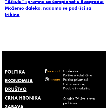
“Ajkule” spremne za šampionat u Beogradu:
Možemo daleko, nadamo se podršci sa
tribina
Uredništvo
POLITIKA
Facebook
Politika o kolačićima
Instagram
Politika privatnosti
EKONOMIJA
Uslovi korišćenja
Prodaja i marketing
DRUŠTVO
CRNA HRONIKA
© Adria TV. Sva prava
pridržana
ZABAVA