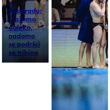
u
Beogradu:
Možemo
daleko,
nadamo
se podršci
sa tribina