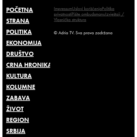
Impressum
Uslovi korišćenja
Politika
POČETNA
privatnosti
Pišite ombudsmanu
Izvještaji /
Vlasnička struktura
STRANA
POLITIKA
© Adria TV. Sva prava zadržana
EKONOMIJA
DRUŠTVO
CRNA HRONIKA
KULTURA
KOLUMNE
ZABAVA
ŽIVOT
REGION
SRBIJA