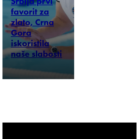
Srbija prvi
favorit za
zlato, Crna
Gora
iskoristila
naše slabosti