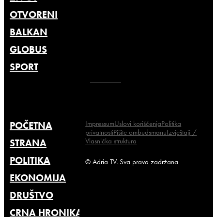
OTVORENI
BALKAN
GLOBUS
SPORT
Impressum
Uslovi korišćenja
Politika
POČETNA
privatnosti
Pišite ombudsmanu
Izvještaji /
Vlasnička struktura
STRANA
POLITIKA
© Adria TV. Sva prava zadržana
EKONOMIJA
DRUŠTVO
CRNA HRONIKA