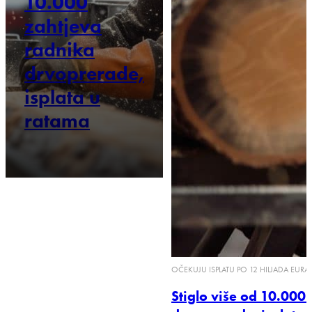
10.000
zahtjeva
radnika
drvoprerade,
isplata u
ratama
OČEKUJU ISPLATU PO 12 HILJADA EURA
Stiglo više od 10.000