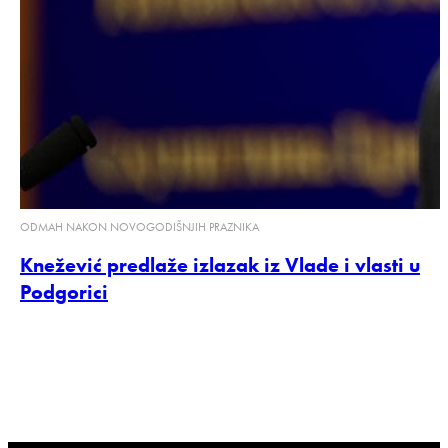
ODMAH NAKON NOVOGODIŠNJIH PRAZNIKA
Knežević predlaže izlazak iz Vlade i vlasti u
Podgorici