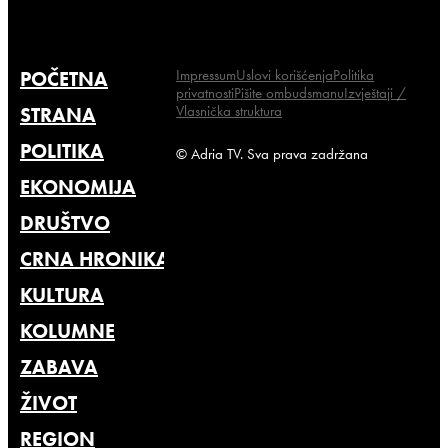
Impressum
Uslovi korišćenja
Politika
POČETNA
privatnosti
Pišite ombudsmanu
Izvještaji /
Vlasnička struktura
STRANA
POLITIKA
© Adria TV. Sva prava zadržana
EKONOMIJA
DRUŠTVO
CRNA HRONIKA
KULTURA
KOLUMNE
ZABAVA
ŽIVOT
REGION