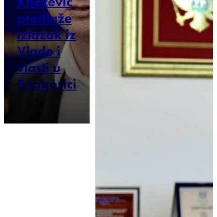
Knežević
predlaže
izlazak iz
Vlade i
vlasti u
Podgorici