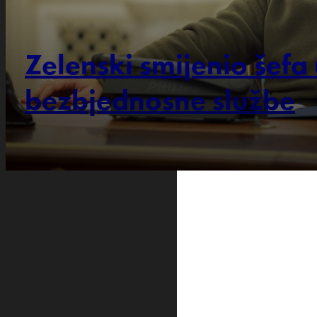
Zelenski smijenio šefa
bezbjednosne službe