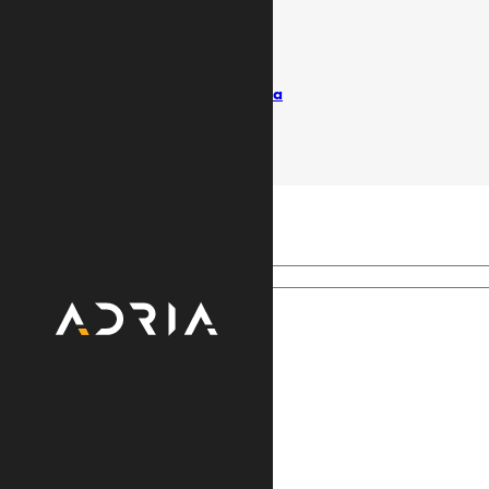
Uslovi koriščenja
Politika privatnosti
Pišite ombudsmanu
Izvještaji / Vlasnička struktura
© Adria TV. Sva prava pridržana
Search