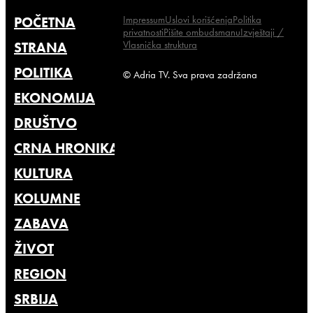
Impressum
Uslovi korišćenja
Politika
POČETNA
privatnosti
Pišite ombudsmanu
Izvještaji /
Vlasnička struktura
STRANA
POLITIKA
© Adria TV. Sva prava zadržana
EKONOMIJA
DRUŠTVO
CRNA HRONIKA
KULTURA
KOLUMNE
ZABAVA
ŽIVOT
REGION
SRBIJA