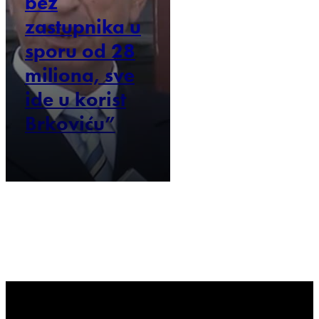
bez
zastupnika u
sporu od 28
miliona, sve
ide u korist
Brkoviću”