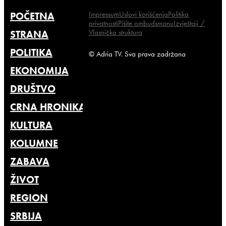
Impressum
Uslovi korišćenja
Politika
POČETNA
privatnosti
Pišite ombudsmanu
Izvještaji /
Vlasnička struktura
STRANA
POLITIKA
© Adria TV. Sva prava zadržana
EKONOMIJA
DRUŠTVO
CRNA HRONIKA
KULTURA
KOLUMNE
ZABAVA
ŽIVOT
REGION
SRBIJA