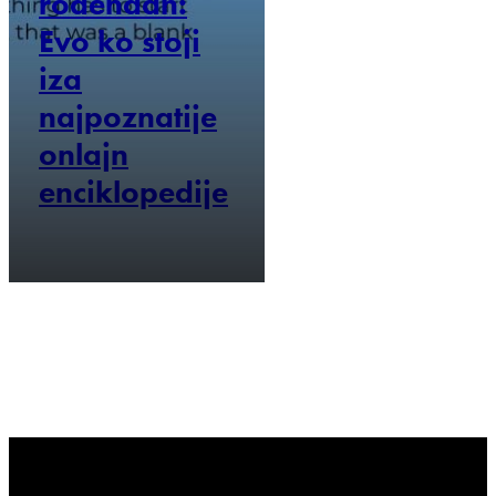
rođendan:
Evo ko stoji
iza
najpoznatije
onlajn
enciklopedije