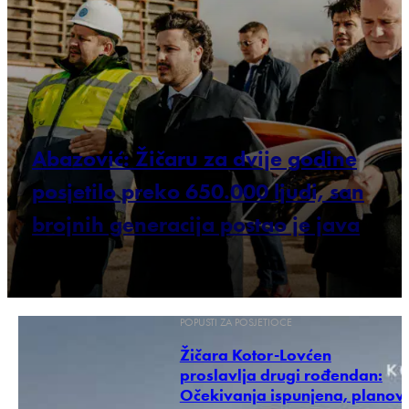
Abazović: Žičaru za dvije godine
posjetilo preko 650.000 ljudi, san
brojnih generacija postao je java
POPUSTI ZA POSJETIOCE
Žičara Kotor-Lovćen
proslavlja drugi rođendan:
Očekivanja ispunjena, planovi