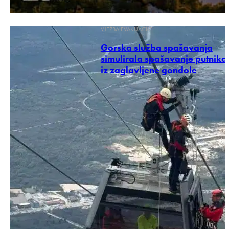
VJEŽBA EVAKUACIJE
Gorska služba spašavanja
simulirala spašavanje putnika
iz zaglavljene gondole