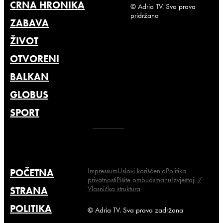
CRNA HRONIKA
© Adria TV. Sva prava
pridržana
ZABAVA
ŽIVOT
OTVORENI
BALKAN
GLOBUS
SPORT
Impressum
Uslovi korišćenja
Politika
POČETNA
privatnosti
Pišite ombudsmanu
Izvještaji /
Vlasnička struktura
STRANA
POLITIKA
© Adria TV. Sva prava zadržana