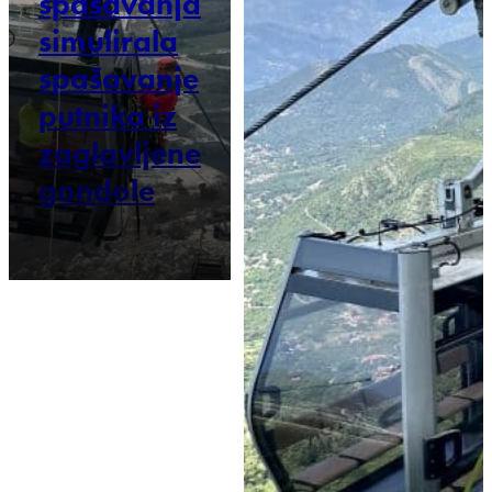
spašavanja
simulirala
spašavanje
putnika iz
zaglavljene
gondole