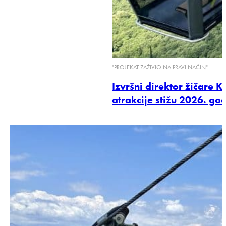
"PROJEKAT ZAŽIVIO NA PRAVI NAČIN"
Izvršni direktor žičare 
atrakcije stižu 2026. go