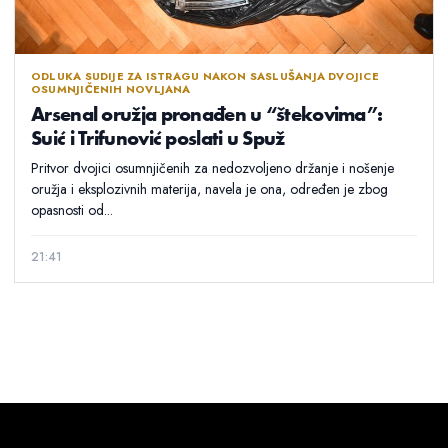
ODLUKA SUDIJE ZA ISTRAGU NAKON SASLUŠANJA DVOJICE
OSUMNJIČENIH NOVLJANA
Arsenal oružja pronađen u “štekovima”:
Suić i Trifunović poslati u Spuž
Pritvor dvojici osumnjičenih za nedozvoljeno držanje i nošenje
oružja i eksplozivnih materija, navela je ona, određen je zbog
opasnosti od...
21:41