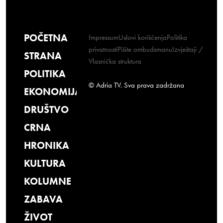
POČETNA
Impressum
Uslovi korišćenja
Politika
privatnosti
Pišite ombudsmanu
Izvještaji /
STRANA
Vlasnička struktura
POLITIKA
© Adria TV. Sva prava zadržana
EKONOMIJA
DRUŠTVO
CRNA
HRONIKA
KULTURA
KOLUMNE
ZABAVA
ŽIVOT