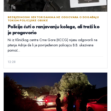
BEZBJEDNOSNI SEKTOR DANIMA NE ODGOVARA O DOGAĐAJU
TOKOM POLICIJSKE OBUKE
Policija ćuti o ranjavanju kolege, ali traži ko
je progovorio
Ni iz Kliničkog centra Crne Gore (KCCG) nijesu odgovorili na
pitanja Adrije da li je povrijeđenom policajcu B.B. ukazivana
pomoć...
12:28