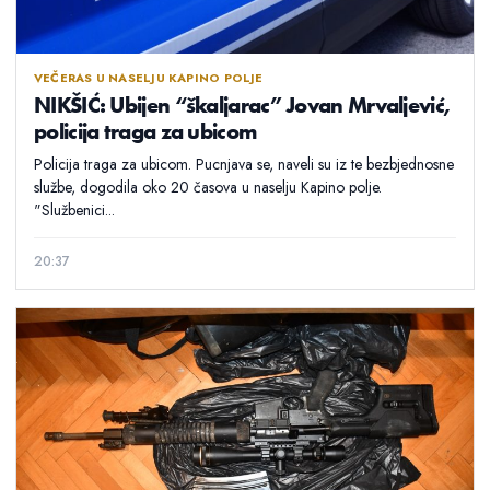
VEČERAS U NASELJU KAPINO POLJE
NIKŠIĆ: Ubijen “škaljarac” Jovan Mrvaljević,
policija traga za ubicom
Policija traga za ubicom. Pucnjava se, naveli su iz te bezbjednosne
službe, dogodila oko 20 časova u naselju Kapino polje.
"Službenici...
20:37