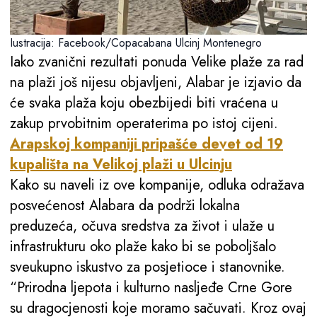
Iustracija: Facebook/Copacabana Ulcinj Montenegro
Iako zvanični rezultati ponuda Velike plaže za rad
na plaži još nijesu objavljeni, Alabar je izjavio da
će svaka plaža koju obezbijedi biti vraćena u
zakup prvobitnim operaterima po istoj cijeni.
Arapskoj kompaniji pripašće devet od 19
kupališta na Velikoj plaži u Ulcinju
Kako su naveli iz ove kompanije, odluka odražava
posvećenost Alabara da podrži lokalna
preduzeća, očuva sredstva za život i ulaže u
infrastrukturu oko plaže kako bi se poboljšalo
sveukupno iskustvo za posjetioce i stanovnike.
“Prirodna ljepota i kulturno nasljeđe Crne Gore
su dragocjenosti koje moramo sačuvati. Kroz ovaj