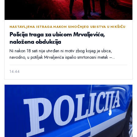
NASTAVLJENA ISTRAGA NAKON SINOĆNJEG UBISTVA U NIKŠIĆU
Policija traga za ubicom Mrvaljevića,
naložena obdukcija
Ni nakon 18 sati nije utvrđen ni motiv zbog kojeg je ubica,
navodno, u potiljak Mrvaljevića ispalio smrtonosni metak –...
14:44