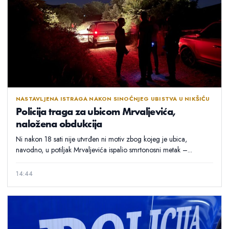
NASTAVLJENA ISTRAGA NAKON SINOĆNJEG UBISTVA U NIKŠIĆU
Policija traga za ubicom Mrvaljevića,
naložena obdukcija
Ni nakon 18 sati nije utvrđen ni motiv zbog kojeg je ubica,
navodno, u potiljak Mrvaljevića ispalio smrtonosni metak –...
14:44