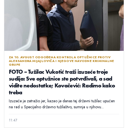
ZA 10. AVGUST ODGOĐENA KONTROLA OPTUŽNICE PROTIV
ALEKSANDRA MIJAJLOVIĆA I NJEGOVE NAVODNE KRIMINALNE
GRUPE
FOTO – Tužilac Vukotić traži izuzeće troje
sudija: Sve optužnice ste potvrđivali, a sad
vidite nedostatke; Kovačević: Radimo kako
treba
Izuzeće je zatražio jer, kazao je danas taj državni tužilac upućen
na rad u Specijalno državno tužilaštvo, sumnja u njihovu...
11:47