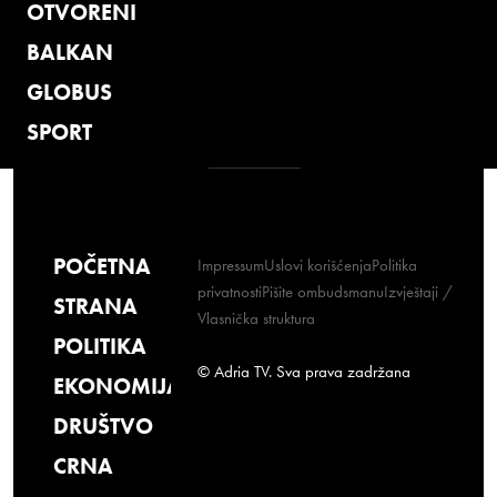
OTVORENI
BALKAN
GLOBUS
SPORT
POČETNA
Impressum
Uslovi korišćenja
Politika
privatnosti
Pišite ombudsmanu
Izvještaji /
STRANA
Vlasnička struktura
POLITIKA
© Adria TV. Sva prava zadržana
EKONOMIJA
DRUŠTVO
CRNA