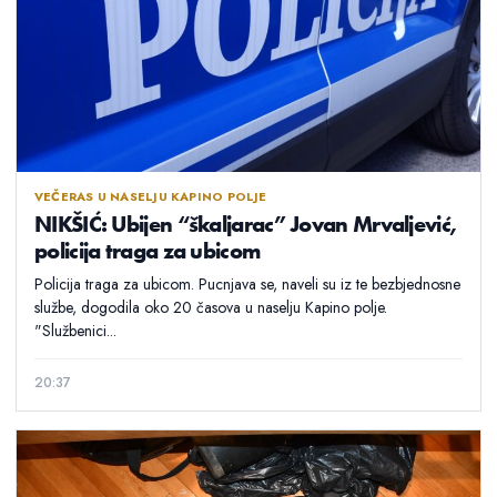
VEČERAS U NASELJU KAPINO POLJE
NIKŠIĆ: Ubijen “škaljarac” Jovan Mrvaljević,
policija traga za ubicom
Policija traga za ubicom. Pucnjava se, naveli su iz te bezbjednosne
službe, dogodila oko 20 časova u naselju Kapino polje.
"Službenici...
20:37