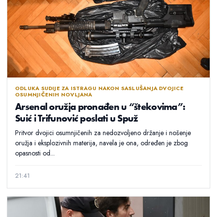
ODLUKA SUDIJE ZA ISTRAGU NAKON SASLUŠANJA DVOJICE
OSUMNJIČENIH NOVLJANA
Arsenal oružja pronađen u “štekovima”:
Suić i Trifunović poslati u Spuž
Pritvor dvojici osumnjičenih za nedozvoljeno držanje i nošenje
oružja i eksplozivnih materija, navela je ona, određen je zbog
opasnosti od...
21:41