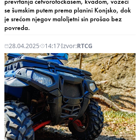
prevrtanja četvorotočkašem, kvadom, vozeći
se šumskim putem prema planini Konjsko, dok
je srećom njegov maloljetni sin prošao bez
povreda.
28.04.2025
14:17
Izvor:
RTCG