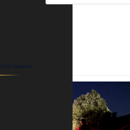
0
KOMENTARA
Izdvajamo