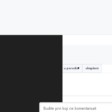
PODIJELITE ČLANAK
anđela vukadinović
nasilje u porodici
uhapšeni