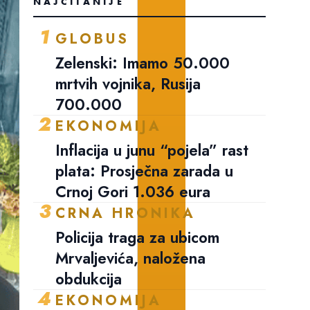
NAJČITANIJE
1
GLOBUS
Zelenski: Imamo 50.000
mrtvih vojnika, Rusija
700.000
2
EKONOMIJA
Inflacija u junu “pojela” rast
plata: Prosječna zarada u
Crnoj Gori 1.036 eura
3
CRNA HRONIKA
Policija traga za ubicom
Mrvaljevića, naložena
obdukcija
4
EKONOMIJA