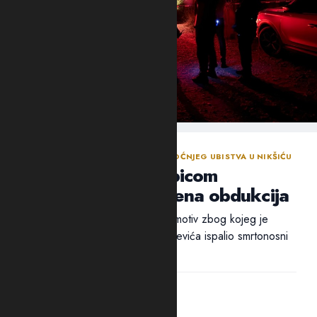
NASTAVLJENA ISTRAGA NAKON SINOĆNJEG UBISTVA U NIKŠIĆU
Policija traga za ubicom
Mrvaljevića, naložena obdukcija
Ni nakon 18 sati nije utvrđen ni motiv zbog kojeg je
ubica, navodno, u potiljak Mrvaljevića ispalio smrtonosni
metak –...
14:44