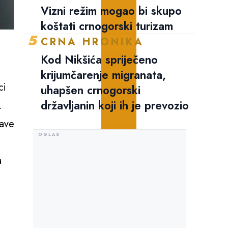
Vizni režim mogao bi skupo
koštati crnogorski turizam
5
CRNA HRONIKA
Kod Nikšića spriječeno
krijumčarenje migranata,
ci
uhapšen crnogorski
državljanin koji ih je prevozio
.
lave
a