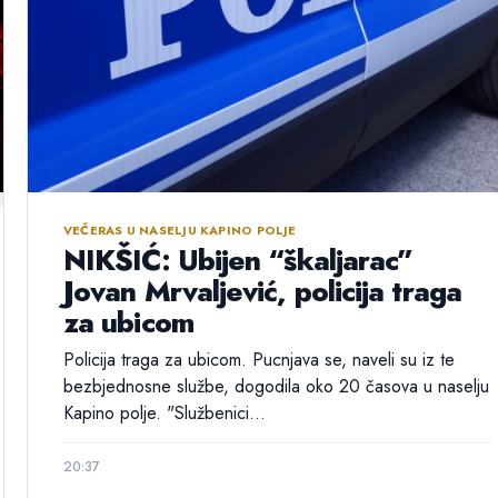
VEČERAS U NASELJU KAPINO POLJE
NIKŠIĆ: Ubijen “škaljarac”
Jovan Mrvaljević, policija traga
za ubicom
Policija traga za ubicom. Pucnjava se, naveli su iz te
bezbjednosne službe, dogodila oko 20 časova u naselju
Kapino polje. "Službenici...
20:37