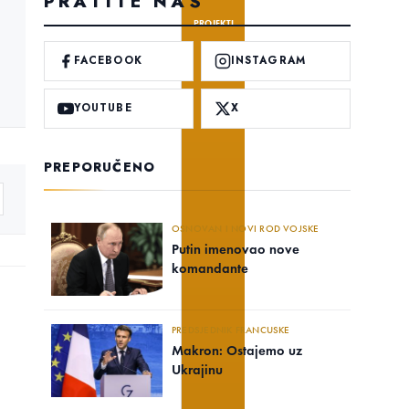
PRATITE NAS
PROJEKTI
FACEBOOK
INSTAGRAM
YOUTUBE
X
PREPORUČENO
OSNOVAN I NOVI ROD VOJSKE
Putin imenovao nove
komandante
PREDSJEDNIK FRANCUSKE
Makron: Ostajemo uz
Ukrajinu