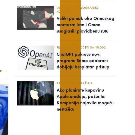
USAGLAŠENE GEOGRAFSKE
KOORDINATE
Veliki pomak oko Ormuskog
moreuza: Iran i Oman
usaglasili plovidbenu rutu
PROGRAM ĆE POČETI SA 10.000..
ChatGPT pokreće novi
program: Samo odabrani
dobijaju besplatan pristup
E →
REKORDNA POTRAŽNJA
Ako planirate kupovinu
Apple uređaja, požurite:
Kompanija najavila moguću
nestašicu