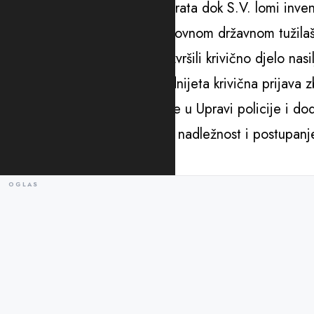
drugu prostoriju i zaključava vrata dok S.V. lomi inv
upoznat državni tužilac u Osnovnom državnom tužilašt
slobode zbog sumnje da su izvršili krivično djelo nasil
S.V. (53), majke lica A.V, podnijeta krivična prijava z
oštećenje tuđe stvari”, navode u Upravi policije i do
sprovedeni tužilaštvu na dalju nadležnost i postupanj