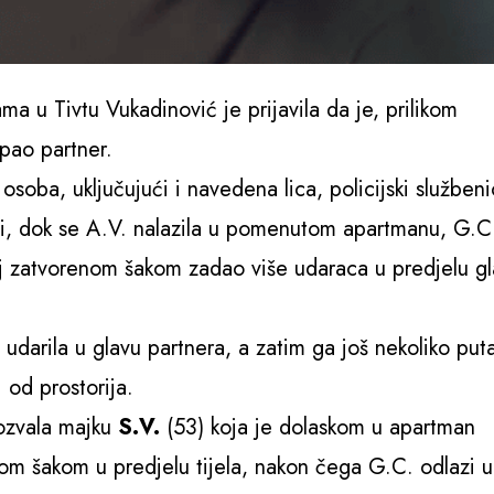
ma u Tivtu Vukadinović je prijavila da je, prilikom
apao partner.
soba, uključujući i navedena lica, policijski službeni
oći, dok se A.V. nalazila u pomenutom apartmanu, G.C
stoj zatvorenom šakom zadao više udaraca u predjelu g
darila u glavu partnera, a zatim ga još nekoliko put
 od prostorija.
pozvala majku
S.V.
(53) koja je dolaskom u apartman
om šakom u predjelu tijela, nakon čega G.C. odlazi u