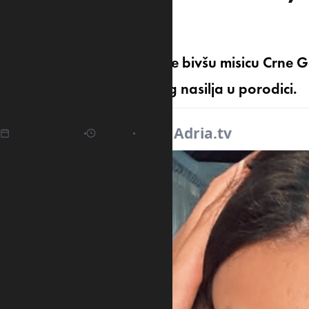
inventar…
Tivatska policija uhapsila je bivšu misicu Crne
Džordža Kotrela (32) zbog nasilja u porodici.
27.04.2025
16:59
Izvor:
Adria.tv