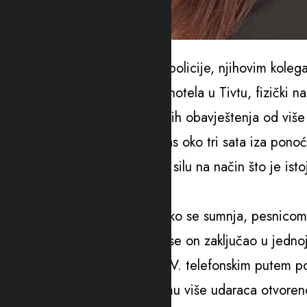
Foto: Instagram
Kako je saopšteno iz Uprave policije, njihovim kolega
boravka u apartmanu jednog hotela u Tivtu, fizički n
“Naime, na osnovu prikupljenih obavještenja od više o
su došli do sumnje da je danas oko tri sata iza pon
prema njoj upotrijebio fizičku silu na način što je i
i tijela”, navode u policiji.
Dodaju da je Vukadinović, kako se sumnja, pesnicom u
udarila po tijelu, nakon čega se on zaključao u jednoj
“Zatim je, kako se sumnja, A.V. telefonskim putem 
fizički napala G.C. zadajući mu više udaraca otvoren