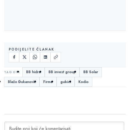
PODIJELITE ČLANAK
BB hidro
BB invest group
BB Solar
Blažo Đukanović
Firme
gubici
Kodio