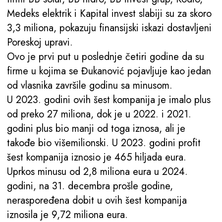
Medeks elektrik i Kapital invest slabiji su za skoro
3,3 miliona, pokazuju finansijski iskazi dostavljeni
Poreskoj upravi.
Ovo je prvi put u poslednje četiri godine da su
firme u kojima se Đukanović pojavljuje kao jedan
od vlasnika završile godinu sa minusom.
U 2023. godini ovih šest kompanija je imalo plus
od preko 27 miliona, dok je u 2022. i 2021.
godini plus bio manji od toga iznosa, ali je
takođe bio višemilionski. U 2023. godini profit
šest kompanija iznosio je 465 hiljada eura.
Uprkos minusu od 2,8 miliona eura u 2024.
godini, na 31. decembra prošle godine,
neraspoređena dobit u ovih šest kompanija
iznosila je 9,72 miliona eura.