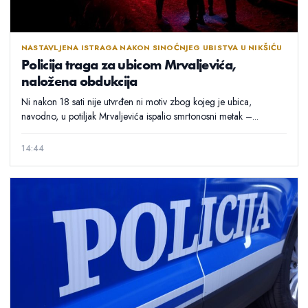
NASTAVLJENA ISTRAGA NAKON SINOĆNJEG UBISTVA U NIKŠIĆU
Policija traga za ubicom Mrvaljevića,
naložena obdukcija
Ni nakon 18 sati nije utvrđen ni motiv zbog kojeg je ubica,
navodno, u potiljak Mrvaljevića ispalio smrtonosni metak –...
14:44