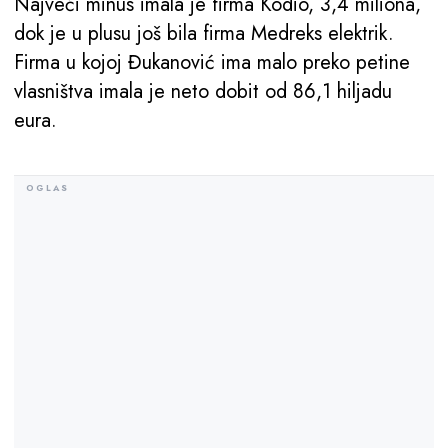
Najveći minus imala je firma Kodio, 3,4 miliona,
dok je u plusu još bila firma Medreks elektrik.
Firma u kojoj Đukanović ima malo preko petine
vlasništva imala je neto dobit od 86,1 hiljadu
eura.