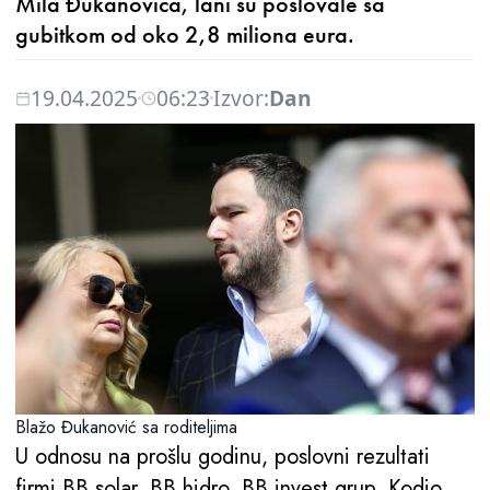
Mila Đukanovića, lani su poslovale sa
gubitkom od oko 2,8 miliona eura.
19.04.2025
06:23
Izvor:
Dan
Blažo Đukanović sa roditeljima
U odnosu na prošlu godinu, poslovni rezultati
firmi BB solar, BB hidro, BB invest grup, Kodio,