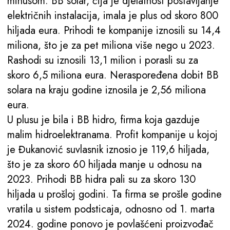
minusom. BB solar, čija je djelatnost postavljanje
električnih instalacija, imala je plus od skoro 800
hiljada eura. Prihodi te kompanije iznosili su 14,4
miliona, što je za pet miliona više nego u 2023.
Rashodi su iznosili 13,1 milion i porasli su za
skoro 6,5 miliona eura. Neraspoređena dobit BB
solara na kraju godine iznosila je 2,56 miliona
eura.
U plusu je bila i BB hidro, firma koja gazduje
malim hidroelektranama. Profit kompanije u kojoj
je Đukanović suvlasnik iznosio je 119,6 hiljada,
što je za skoro 60 hiljada manje u odnosu na
2023. Prihodi BB hidra pali su za skoro 130
hiljada u prošloj godini. Ta firma se prošle godine
vratila u sistem podsticaja, odnosno od 1. marta
2024. godine ponovo je povlašćeni proizvođač