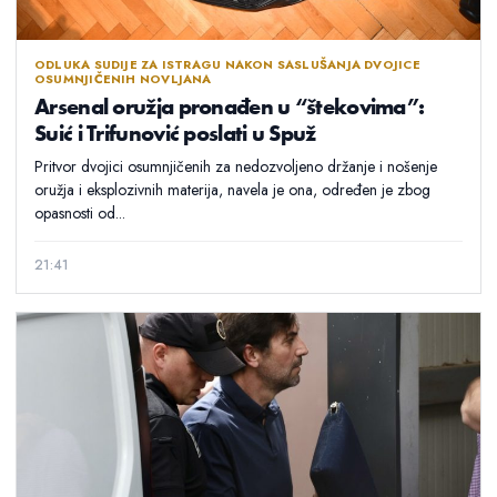
ODLUKA SUDIJE ZA ISTRAGU NAKON SASLUŠANJA DVOJICE
OSUMNJIČENIH NOVLJANA
Arsenal oružja pronađen u “štekovima”:
Suić i Trifunović poslati u Spuž
Pritvor dvojici osumnjičenih za nedozvoljeno držanje i nošenje
oružja i eksplozivnih materija, navela je ona, određen je zbog
opasnosti od...
21:41