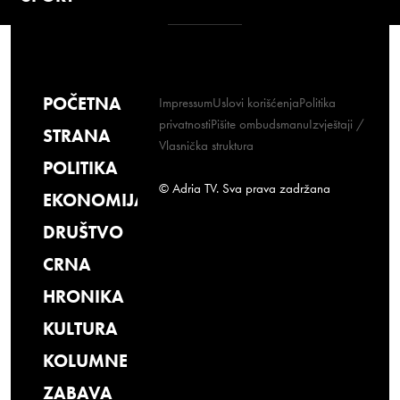
POČETNA
Impressum
Uslovi korišćenja
Politika
privatnosti
Pišite ombudsmanu
Izvještaji /
STRANA
Vlasnička struktura
POLITIKA
© Adria TV. Sva prava zadržana
EKONOMIJA
DRUŠTVO
CRNA
HRONIKA
KULTURA
KOLUMNE
ZABAVA