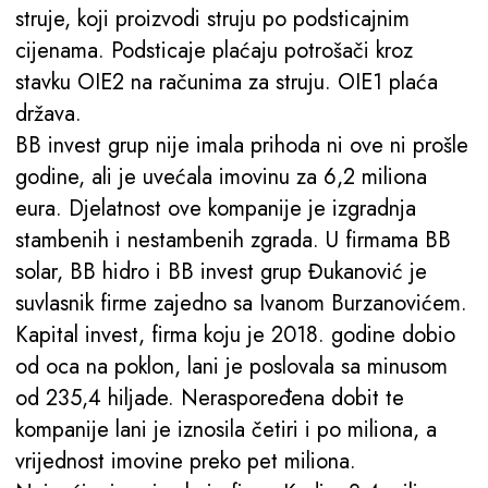
struje, koji proizvodi struju po podsticajnim
cijenama. Podsticaje plaćaju potrošači kroz
stavku OIE2 na računima za struju. OIE1 plaća
država.
BB invest grup nije imala prihoda ni ove ni prošle
godine, ali je uvećala imovinu za 6,2 miliona
eura. Djelatnost ove kompanije je izgradnja
stambenih i nestambenih zgrada. U firmama BB
solar, BB hidro i BB invest grup Đukanović je
suvlasnik firme zajedno sa Ivanom Burzanovićem.
Kapital invest, firma koju je 2018. godine dobio
od oca na poklon, lani je poslovala sa minusom
od 235,4 hiljade. Neraspoređena dobit te
kompanije lani je iznosila četiri i po miliona, a
vrijednost imovine preko pet miliona.