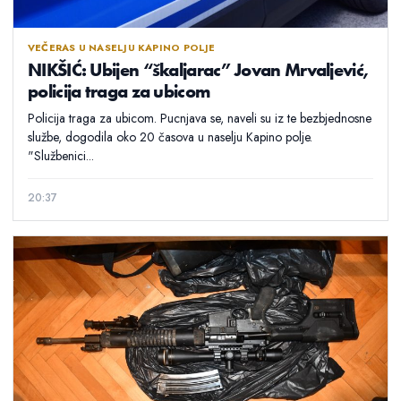
VEČERAS U NASELJU KAPINO POLJE
NIKŠIĆ: Ubijen “škaljarac” Jovan Mrvaljević,
policija traga za ubicom
Policija traga za ubicom. Pucnjava se, naveli su iz te bezbjednosne
službe, dogodila oko 20 časova u naselju Kapino polje.
"Službenici...
20:37