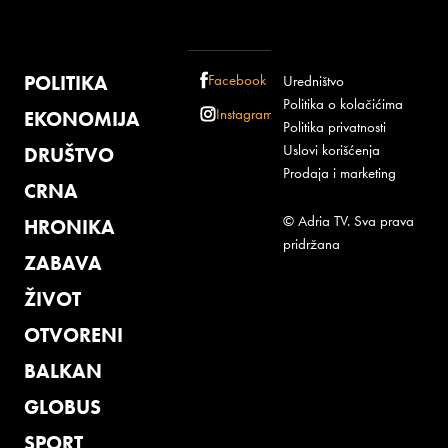
POLITIKA
Facebook
Uredništvo
Politika o kolačićima
Instagram
EKONOMIJA
Politika privatnosti
Uslovi korišćenja
DRUŠTVO
Prodaja i marketing
CRNA
© Adria TV. Sva prava
HRONIKA
pridržana
ZABAVA
ŽIVOT
OTVORENI
BALKAN
GLOBUS
SPORT