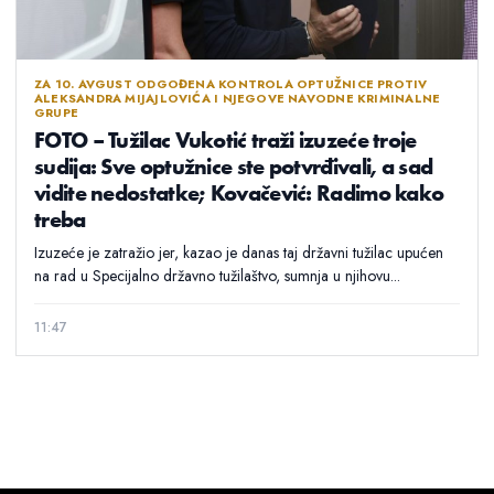
ZA 10. AVGUST ODGOĐENA KONTROLA OPTUŽNICE PROTIV
ALEKSANDRA MIJAJLOVIĆA I NJEGOVE NAVODNE KRIMINALNE
GRUPE
FOTO – Tužilac Vukotić traži izuzeće troje
sudija: Sve optužnice ste potvrđivali, a sad
vidite nedostatke; Kovačević: Radimo kako
treba
Izuzeće je zatražio jer, kazao je danas taj državni tužilac upućen
na rad u Specijalno državno tužilaštvo, sumnja u njihovu...
11:47