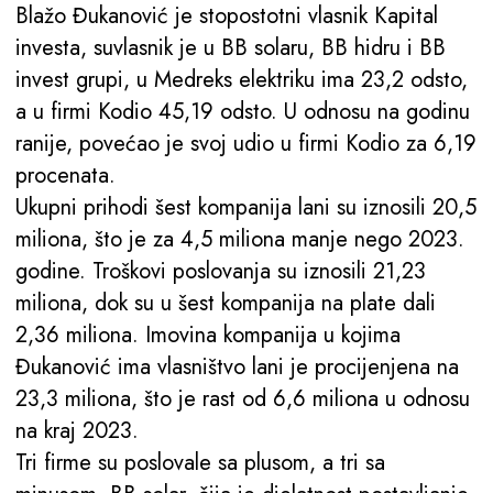
Blažo Đukanović je stopostotni vlasnik Kapital
investa, suvlasnik je u BB solaru, BB hidru i BB
invest grupi, u Medreks elektriku ima 23,2 odsto,
a u firmi Kodio 45,19 odsto. U odnosu na godinu
ranije, povećao je svoj udio u firmi Kodio za 6,19
procenata.
Ukupni prihodi šest kompanija lani su iznosili 20,5
miliona, što je za 4,5 miliona manje nego 2023.
godine. Troškovi poslovanja su iznosili 21,23
miliona, dok su u šest kompanija na plate dali
2,36 miliona. Imovina kompanija u kojima
Đukanović ima vlasništvo lani je procijenjena na
23,3 miliona, što je rast od 6,6 miliona u odnosu
na kraj 2023.
Tri firme su poslovale sa plusom, a tri sa