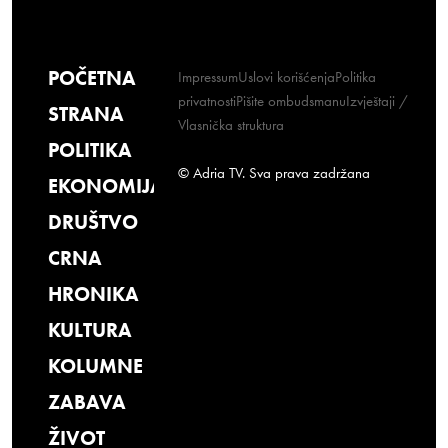
POČETNA
Impressum
Uslovi korišćenja
Politika
privatnosti
Pišite ombudsmanu
Izvještaji /
STRANA
Vlasnička struktura
POLITIKA
© Adria TV. Sva prava zadržana
EKONOMIJA
DRUŠTVO
CRNA
HRONIKA
KULTURA
KOLUMNE
ZABAVA
ŽIVOT