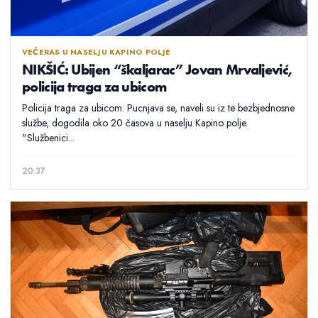
VEČERAS U NASELJU KAPINO POLJE
NIKŠIĆ: Ubijen “škaljarac” Jovan Mrvaljević,
policija traga za ubicom
Policija traga za ubicom. Pucnjava se, naveli su iz te bezbjednosne
službe, dogodila oko 20 časova u naselju Kapino polje.
"Službenici...
20:37