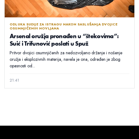
ODLUKA SUDIJE ZA ISTRAGU NAKON SASLUŠANJA DVOJICE
OSUMNJIČENIH NOVLJANA
Arsenal oružja pronađen u “štekovima”:
Suić i Trifunović poslati u Spuž
Pritvor dvojici osumnjičenih za nedozvoljeno držanje i nošenje
oružja i eksplozivnih materija, navela je ona, određen je zbog
opasnosti od...
21:41