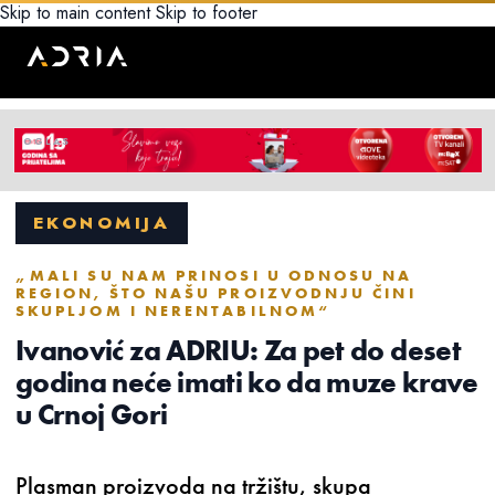
Skip to main content
Skip to footer
EKONOMIJA
„MALI SU NAM PRINOSI U ODNOSU NA
REGION, ŠTO NAŠU PROIZVODNJU ČINI
SKUPLJOM I NERENTABILNOM“
Ivanović za ADRIU: Za pet do deset
godina neće imati ko da muze krave
u Crnoj Gori
Plasman proizvoda na tržištu, skupa