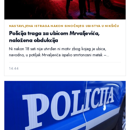
NASTAVLJENA ISTRAGA NAKON SINOĆNJEG UBISTVA U NIKŠIĆU
Policija traga za ubicom Mrvaljevića,
naložena obdukcija
Ni nakon 18 sati nije utvrđen ni motiv zbog kojeg je ubica,
navodno, u potiljak Mrvaljevića ispalio smrtonosni metak –...
14:44