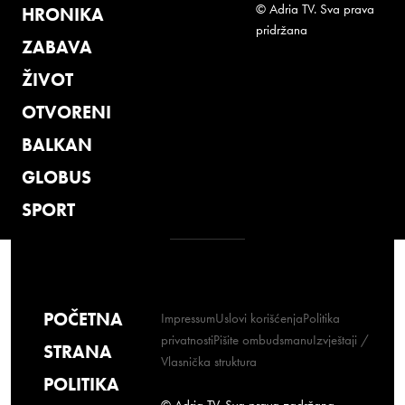
© Adria TV. Sva prava
HRONIKA
pridržana
ZABAVA
ŽIVOT
OTVORENI
BALKAN
GLOBUS
SPORT
POČETNA
Impressum
Uslovi korišćenja
Politika
privatnosti
Pišite ombudsmanu
Izvještaji /
STRANA
Vlasnička struktura
POLITIKA
© Adria TV. Sva prava zadržana