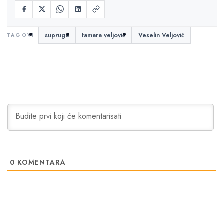
supruga
tamara veljović
Veselin Veljović
0
KOMENTARA