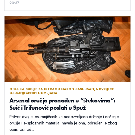
20:37
ODLUKA SUDIJE ZA ISTRAGU NAKON SASLUŠANJA DVOJICE
OSUMNJIČENIH NOVLJANA
Arsenal oružja pronađen u “štekovima”:
Suić i Trifunović poslati u Spuž
Pritvor dvojici osumnjičenih za nedozvoljeno držanje i nošenje
oružja i eksplozivnih materija, navela je ona, određen je zbog
opasnosti od...