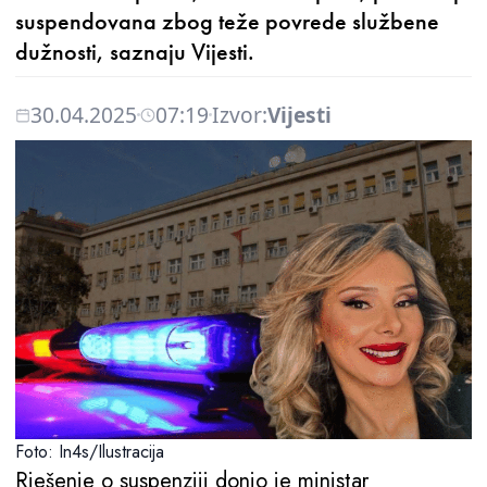
suspendovana zbog teže povrede službene
dužnosti, saznaju Vijesti.
30.04.2025
07:19
Izvor:
Vijesti
Foto: In4s/Ilustracija
Rješenje o suspenziji donio je ministar