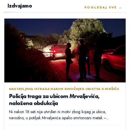
Izdvajamo
POGLEDAJ SVE →
NASTAVLJENA ISTRAGA NAKON SINOĆNJEG UBISTVA U NIKŠIĆU
Policija traga za ubicom Mrvaljevića,
naložena obdukcija
Ni nakon 18 sati nije utvrđen ni motiv zbog kojeg je ubica,
navodno, u potiljak Mrvaljevića ispalio smrtonosni metak –...