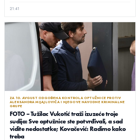
21:41
ZA 10. AVGUST ODGOĐENA KONTROLA OPTUŽNICE PROTIV
ALEKSANDRA MIJAJLOVIĆA I NJEGOVE NAVODNE KRIMINALNE
GRUPE
FOTO – Tužilac Vukotić traži izuzeće troje
sudija: Sve optužnice ste potvrđivali, a sad
vidite nedostatke; Kovačević: Radimo kako
treba