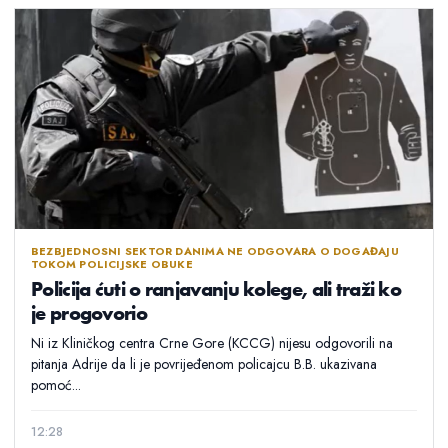
BEZBJEDNOSNI SEKTOR DANIMA NE ODGOVARA O DOGAĐAJU
TOKOM POLICIJSKE OBUKE
Policija ćuti o ranjavanju kolege, ali traži ko
je progovorio
Ni iz Kliničkog centra Crne Gore (KCCG) nijesu odgovorili na
pitanja Adrije da li je povrijeđenom policajcu B.B. ukazivana
pomoć...
12:28