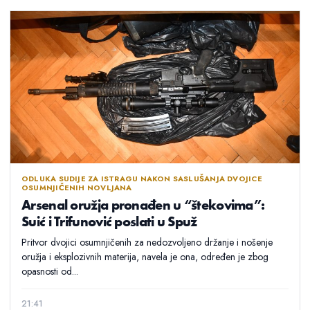
ODLUKA SUDIJE ZA ISTRAGU NAKON SASLUŠANJA DVOJICE
OSUMNJIČENIH NOVLJANA
Arsenal oružja pronađen u “štekovima”:
Suić i Trifunović poslati u Spuž
Pritvor dvojici osumnjičenih za nedozvoljeno držanje i nošenje
oružja i eksplozivnih materija, navela je ona, određen je zbog
opasnosti od...
21:41