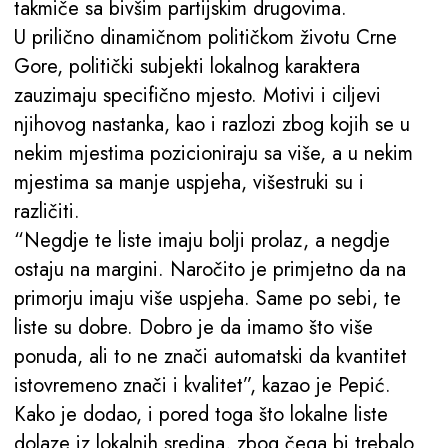
takmiče sa bivšim partijskim drugovima.
U prilično dinamičnom političkom životu Crne
Gore, politički subjekti lokalnog karaktera
zauzimaju specifično mjesto. Motivi i ciljevi
njihovog nastanka, kao i razlozi zbog kojih se u
nekim mjestima pozicioniraju sa više, a u nekim
mjestima sa manje uspjeha, višestruki su i
različiti.
“Negdje te liste imaju bolji prolaz, a negdje
ostaju na margini. Naročito je primjetno da na
primorju imaju više uspjeha. Same po sebi, te
liste su dobre. Dobro je da imamo što više
ponuda, ali to ne znači automatski da kvantitet
istovremeno znači i kvalitet”, kazao je Pepić.
Kako je dodao, i pored toga što lokalne liste
dolaze iz lokalnih sredina, zbog čega bi trebalo