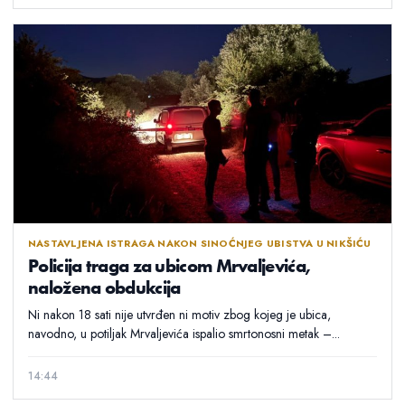
NASTAVLJENA ISTRAGA NAKON SINOĆNJEG UBISTVA U NIKŠIĆU
Policija traga za ubicom Mrvaljevića,
naložena obdukcija
Ni nakon 18 sati nije utvrđen ni motiv zbog kojeg je ubica,
navodno, u potiljak Mrvaljevića ispalio smrtonosni metak –...
14:44