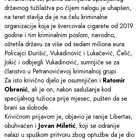
državnog tužilaštva po čijem nalogu je uhapšen,
na teret stavlja da je na čelu kriminalne
organizacije koja je švercovala cigarete od 2019.
godine i tim kriminalnim poslom, navodno,
oštetila državu za više od sedam miliona eura.
Policajci Đurišić, Vukadinović i Lukačević, Čelić,
Jokić i odbjegli Vukadinović, sumnjiče se za
članstvo u Petranovićevoj kriminalnoj grupi.
Za isto krivično djelo je osumnjičen i
Ratomir
Obrenić
, ali je on, nakon saslušanja kod
specijalnog tužioca prije mjesec, pušten da se
brani sa slobode.
Krivičnom prijavom je, objavio je ranije Libertas,
obuhvaćen i
Jovan Miletić
, koji se odranije
nalazi u spuškom pritvoru zbog optužbe da je dio