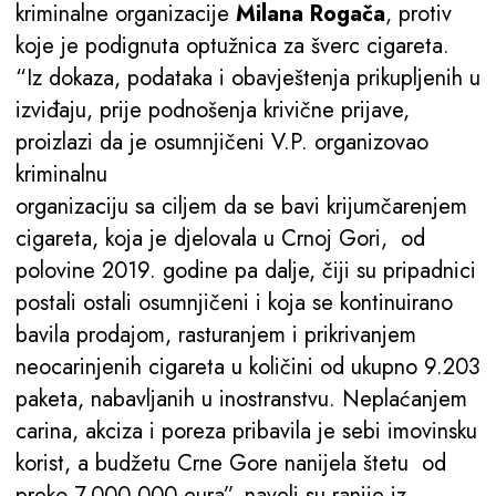
kriminalne organizacije
Milana Rogača
, protiv
koje je podignuta optužnica za šverc cigareta.
“Iz dokaza, podataka i obavještenja prikupljenih u
izviđaju, prije podnošenja krivične prijave,
proizlazi da je osumnjičeni V.P. organizovao
kriminalnu
organizaciju sa ciljem da se bavi krijumčarenjem
cigareta, koja je djelovala u Crnoj Gori, od
polovine 2019. godine pa dalje, čiji su pripadnici
postali ostali osumnjičeni i koja se kontinuirano
bavila prodajom, rasturanjem i prikrivanjem
neocarinjenih cigareta u količini od ukupno 9.203
paketa, nabavljanih u inostranstvu. Neplaćanjem
carina, akciza i poreza pribavila je sebi imovinsku
korist, a budžetu Crne Gore nanijela štetu od
preko 7.000.000 eura”, naveli su ranije iz