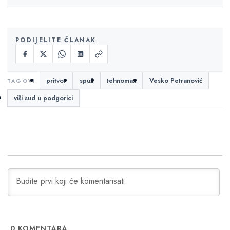
PODIJELITE ČLANAK
pritvor
spuž
tehnomax
Vesko Petranović
viši sud u podgorici
0
KOMENTARA