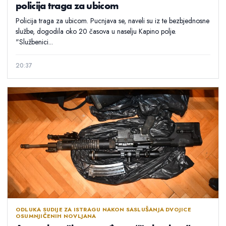
policija traga za ubicom
Policija traga za ubicom. Pucnjava se, naveli su iz te bezbjednosne
službe, dogodila oko 20 časova u naselju Kapino polje.
"Službenici...
20:37
ODLUKA SUDIJE ZA ISTRAGU NAKON SASLUŠANJA DVOJICE
OSUMNJIČENIH NOVLJANA