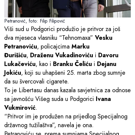
Petranović, foto: Filip Filipović
Viši sud u Podgorici produžio je pritvor za još
dva mjeseca vlasniku “Tehnomaxa”
Vesku
Petranoviću
, policajcima
Marku
Đurišiću
,
Draženu Vukadinoviću
i
Davoru
Lukačeviću
, kao i
Branku Čeliću
i
Dejanu
Jokiću
, koji su uhapšeni 25. marta zbog sumnje
da su švercovali cigarete.
To je Libertasu danas kazala savjetnica za odnose
sa javnošću Višeg suda u Podgorici
Ivana
Vukmirović
.
“Pritvor im je produžen na prijedlog Specijalnog
državnog tužilaštva”, navela je ona.
Petranoviću se, prema sumnjama Specijalnog