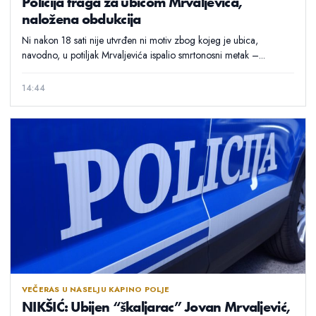
Policija traga za ubicom Mrvaljevića,
naložena obdukcija
Ni nakon 18 sati nije utvrđen ni motiv zbog kojeg je ubica,
navodno, u potiljak Mrvaljevića ispalio smrtonosni metak –...
14:44
VEČERAS U NASELJU KAPINO POLJE
NIKŠIĆ: Ubijen “škaljarac” Jovan Mrvaljević,