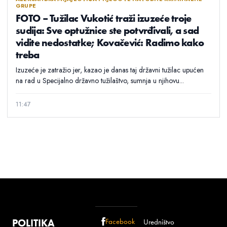
GRUPE
FOTO – Tužilac Vukotić traži izuzeće troje
sudija: Sve optužnice ste potvrđivali, a sad
vidite nedostatke; Kovačević: Radimo kako
treba
Izuzeće je zatražio jer, kazao je danas taj državni tužilac upućen
na rad u Specijalno državno tužilaštvo, sumnja u njihovu...
11:47
POLITIKA
Facebook
Uredništvo