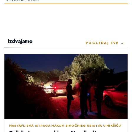
Izdvajamo
POGLEDAJ SVE →
NASTAVLJENA ISTRAGA NAKON SINOĆNJEG UBISTVA U NIKŠIĆU