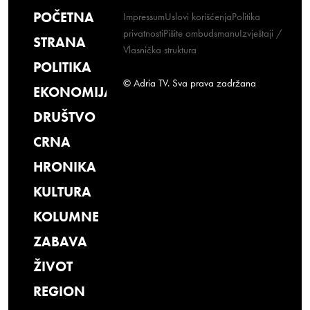
POČETNA
Impressum
Uslovi korišćenja
Politika
privatnosti
Pišite ombudsmanu
Izvještaji /
STRANA
Vlasnička struktura
POLITIKA
© Adria TV. Sva prava zadržana
EKONOMIJA
DRUŠTVO
CRNA
HRONIKA
KULTURA
KOLUMNE
ZABAVA
ŽIVOT
REGION