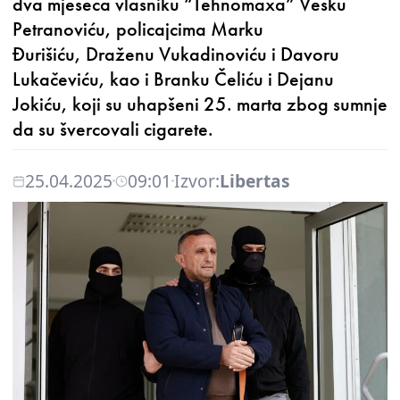
dva mjeseca vlasniku “Tehnomaxa” Vesku
Petranoviću, policajcima Marku
Đurišiću, Draženu Vukadinoviću i Davoru
Lukačeviću, kao i Branku Čeliću i Dejanu
Jokiću, koji su uhapšeni 25. marta zbog sumnje
da su švercovali cigarete.
25.04.2025
09:01
Izvor:
Libertas