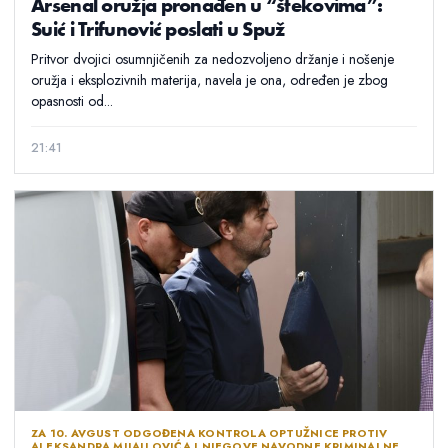
Arsenal oružja pronađen u “štekovima”:
Suić i Trifunović poslati u Spuž
Pritvor dvojici osumnjičenih za nedozvoljeno držanje i nošenje
oružja i eksplozivnih materija, navela je ona, određen je zbog
opasnosti od...
21:41
ZA 10. AVGUST ODGOĐENA KONTROLA OPTUŽNICE PROTIV
ALEKSANDRA MIJAJLOVIĆA I NJEGOVE NAVODNE KRIMINALNE