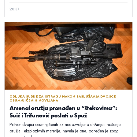
20:37
ODLUKA SUDIJE ZA ISTRAGU NAKON SASLUŠANJA DVOJICE
OSUMNJIČENIH NOVLJANA
Arsenal oružja pronađen u “štekovima”:
Suić i Trifunović poslati u Spuž
Pritvor dvojici osumnjičenih za nedozvoljeno držanje i nošenje
oružja i eksplozivnih materija, navela je ona, određen je zbog