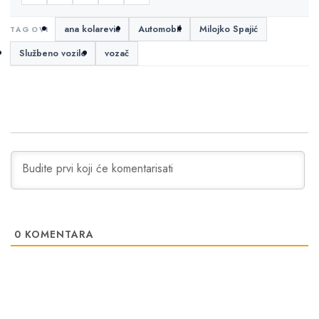
ana kolarević
Automobil
Milojko Spajić
Službeno vozilo
vozač
0
KOMENTARA