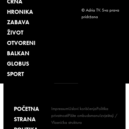
CRNA
© Adria TV. Sva prava
HRONIKA
pridržana
ZABAVA
ŽIVOT
OTVORENI
BALKAN
GLOBUS
SPORT
POČETNA
Impressum
Uslovi korišćenja
Politika
privatnosti
Pišite ombudsmanu
Izvještaji /
STRANA
Vlasnička struktura