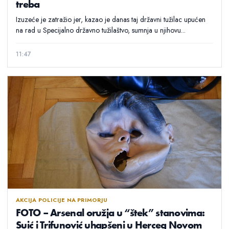
treba
Izuzeće je zatražio jer, kazao je danas taj državni tužilac upućen
na rad u Specijalno državno tužilaštvo, sumnja u njihovu...
11:47
AKCIJA POLICIJE NA PRIMORJU
FOTO – Arsenal oružja u “štek” stanovima:
Suić i Trifunović uhapšeni u Herceg Novom