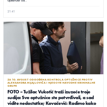
opasnosti od...
21:41
ZA 10. AVGUST ODGOĐENA KONTROLA OPTUŽNICE PROTIV
ALEKSANDRA MIJAJLOVIĆA I NJEGOVE NAVODNE KRIMINALNE
GRUPE
FOTO – Tužilac Vukotić traži izuzeće troje
sudija: Sve optužnice ste potvrđivali, a sad
vidite nedostatke; Kovačević: Radimo kako