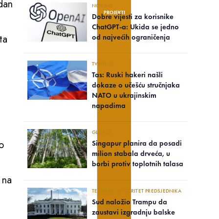
edan
NOVINE
PROJEKTI
Dobre vijesti za korisnike
ChatGPT-a: Ukida se jedno
ta
od najvećih ograničenja
TVRDNJE
Tas: Ruski hakeri našli
dokaze o učešću stručnjaka
NATO u ukrajinskim
napadima
GLOBUS
o
Singapur planira da posadi
milion stabala drveća, u
borbi protiv toplotnih talasa
 na
TESTIRAN AUTORITET PREDSJEDNIKA
Sud naložio Trampu da
zaustavi izgradnju balske