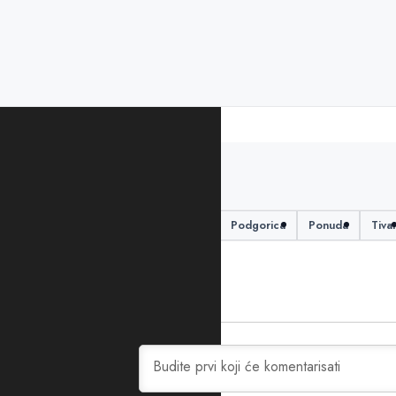
PODIJELITE ČLANAK
Koncesija
optština zeta
Podgorica
Ponuda
Tiva