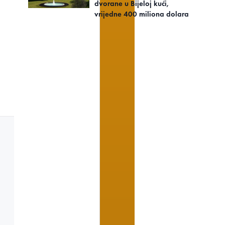
dvorane u Bijeloj kući,
vrijedne 400 miliona dolara