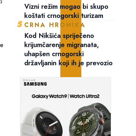
i
Vizni režim mogao bi skupo
koštati crnogorski turizam
5
CRNA HRONIKA
Kod Nikšića spriječeno
krijumčarenje migranata,
je
uhapšen crnogorski
državljanin koji ih je prevozio