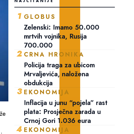
NAJČITANIJE
1
GLOBUS
Zelenski: Imamo 50.000
mrtvih vojnika, Rusija
700.000
2
CRNA HRONIKA
Policija traga za ubicom
Mrvaljevića, naložena
obdukcija
3
EKONOMIJA
Inflacija u junu “pojela” rast
plata: Prosječna zarada u
aže
Crnoj Gori 1.036 eura
4
EKONOMIJA