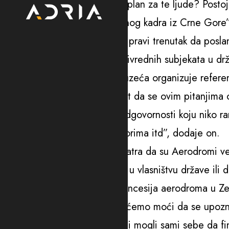
zaposlenih. Da li postoji neki plan za te ljude? Post
odliv stručnog, visokoškolovanog kadra iz Crne Gore”
Stava je naš sagovornik da je pravi trenutak da poslan
da se usvoji zakon o zaštiti privrednih subjekata u dr
koncesije ili prodaje tih preduzeća organizuje refer
“A ukoliko bi izrazili spremnost da se ovim pitanjim
nevjerovatan iskorak i dozu odgovornosti koju niko ra
povjerenje i na sljedećim izborima itd”, dodaje on.
Bogdan Božović iz SNP-a smatra da su Aerodromi velik
odlučiti dalje. Da li da ostanu u vlasništvu države ili
“Što se tiče samog pitanja koncesija aerodroma u Ze
dnevni red Crne Gore i tada ćemo moći da se upozna
koje pokazuju da bi aerodromi mogli sami sebe da fi