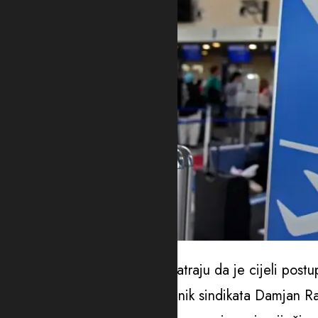
Foto: Aerodrom Podgorica
U sindikatu tog preduzeća smatraju da je cijeli post
za Radio Crne Gore predsjednik sindikata Damjan Ra