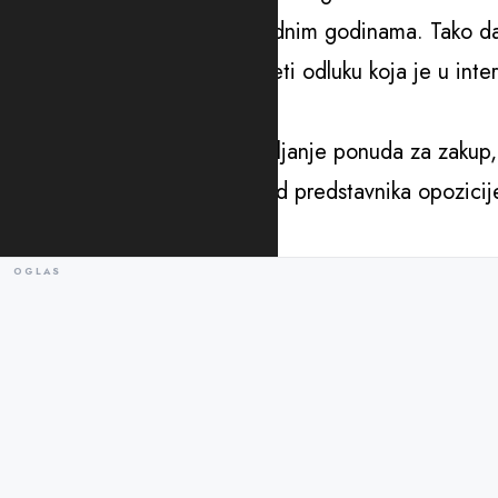
ostvaruju značaj profit u narednim godinama. Tako d
skupštinskoj proceduri i donijeti odluku koja je u i
Božović.
Komentar uoči roka za dostavljanje ponuda za zakup,
pokušali smo da dobijemo i od predstavnika opozicije,