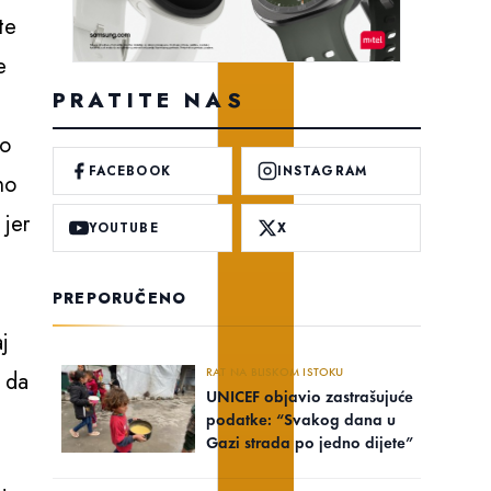
te
e
PRATITE NAS
no
FACEBOOK
INSTAGRAM
no
 jer
YOUTUBE
X
PREPORUČENO
j
RAT NA BLISKOM ISTOKU
e da
UNICEF objavio zastrašujuće
podatke: “Svakog dana u
Gazi strada po jedno dijete”