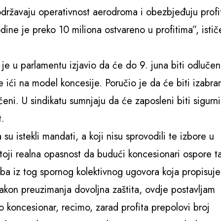
održavaju operativnost aerodroma i obezbjeđuju profi
dine je preko 10 miliona ostvareno u profitima”, istič
je u parlamentu izjavio da će do 9. juna biti odluče
e ići na model koncesije. Poručio je da će biti izabra
ćeni. U sindikatu sumnjaju da će zaposleni biti sigurni
t.
su istekli mandati, a koji nisu sprovodili te izbore u
toji realna opasnost da budući koncesionari ospore ta
dba iz tog spornog kolektivnog ugovora koja propisuj
akon preuzimanja dovoljna zaštita, ovdje postavljam
o koncesionar, recimo, zarad profita prepolovi broj