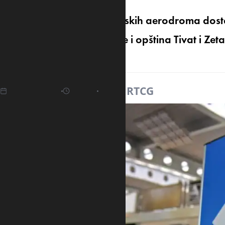
Ponude za zakup crnogorskih aerodroma dostav
sljedeće predstavnici Vlade i opština Tivat i Z
koncesija.
03.05.2025
06:27
Izvor:
RTCG