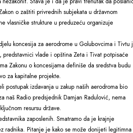
nezakonit. Stava je i da je pravi trenutak da poslanic
 Zakon o zaštiti privrednih subjekata u državnom
ene vlasničke strukture u preduzeću organizuje
odjelu koncesija za aerodrome u Golubovcima i Tivtu 
 predstavnici vlade i opština Zeta i Tivat potpisaće
rema Zakonu o koncesijama definiše da sredstva budu
vo za kapitalne projekte.
eli postupak izdavanja u zakup naših aerodroma bio
e za naš Radio predsjednik Damjan Radulović, nema
 ključnom resursu države.
edstavnika zaposlenih. Smatramo da je krajnje
 radnika. Pitanje je kako se može donijeti legitimna