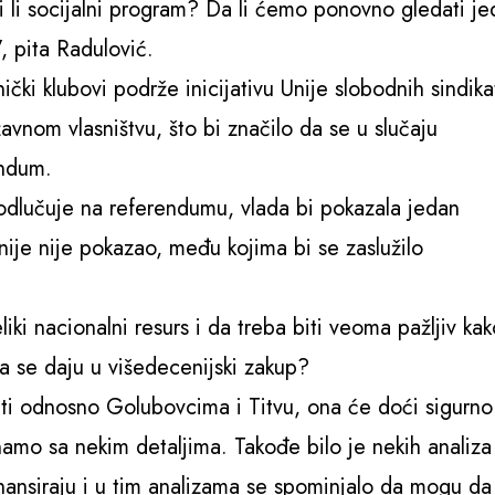
oji li socijalni program? Da li ćemo ponovno gledati j
, pita Radulović.
ički klubovi podrže inicijativu Unije slobodnih sindika
žavnom vlasništvu, što bi značilo da se u slučaju
endum.
a odlučuje na referendumu, vlada bi pokazala jedan
nije nije pokazao, među kojima bi se zaslužilo
i nacionalni resurs i da treba biti veoma pažljiv kak
 da se daju u višedecenijski zakup?
ti odnosno Golubovcima i Titvu, ona će doći sigurno
mo sa nekim detaljima. Takođe bilo je nekih analiza
nansiraju i u tim analizama se spominjalo da mogu da