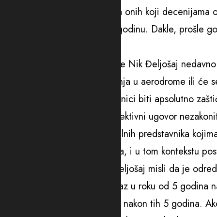
odluka o koncesiji bez učešća onih koji decenijama 
koji se ostvaruju iz godine u godinu. Dakle, prošle go
Radulović.
Predsjednik tenderske komisije Nik Đeljošaj nedavno 
hoće li država nastaviti ulaganja u aerodrome ili će s
najbolje rješenje te da će radnici biti apsolutno zašti
je, tvrdi Radulović, važeći kolektivni ugovor nezakoni
“Potpisan je od strane sindikalnih predstavnika kojima 
skladu sa sopstvenim pravilima, i u tom kontekstu pos
ugovor. Sad, ako gospodin Đeljošaj misli da je odre
zaposleni ne mogu dobiti otkaz u roku od 5 godina n
jasno pitanje – što se dešava nakon tih 5 godina. Ak