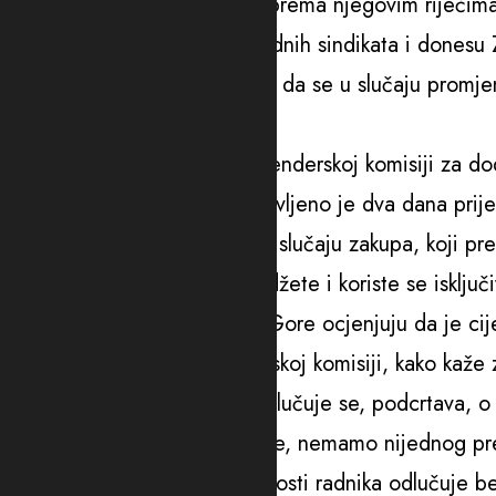
kolektivnog ugovora, koji je, prema njegovim riječima 
podrže inicijativu Unije slobodnih sindikata i donesu
vlasništvu, koji bi obezbijedio da se u slučaju promj
referendum.
Rok za dostavljanje ponuda tenderskoj komisiji za d
9. maj. U međuvremenu, najavljeno je dva dana prije,
sporazum o upotrebi novca u slučaju zakupa, koji p
preusmjerena u opštinske budžete i koriste se isključi
U sindikatu aerodroma Crne Gore ocjenjuju da je cij
netransparentan, da u tenderskoj komisiji, kako kaž
predstavnika zaposlenih, a odlučuje se, podcrtava, o
“Igrom slučaja, namjerno ili ne, nemamo nijednog pr
neodgovorno da se o budućnosti radnika odlučuje bez