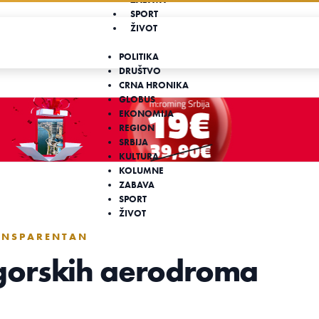
SPORT
ŽIVOT
POLITIKA
DRUŠTVO
CRNA HRONIKA
GLOBUS
EKONOMIJA
REGION
SRBIJA
KULTURA
KOLUMNE
ZABAVA
SPORT
ŽIVOT
RANSPARENTAN
gorskih aerodroma