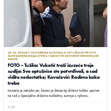
ZA 10. AVGUST ODGOĐENA KONTROLA OPTUŽNICE PROTIV
ALEKSANDRA MIJAJLOVIĆA I NJEGOVE NAVODNE KRIMINALNE
GRUPE
FOTO – Tužilac Vukotić traži izuzeće troje
sudija: Sve optužnice ste potvrđivali, a sad
vidite nedostatke; Kovačević: Radimo kako
treba
Izuzeće je zatražio jer, kazao je danas taj državni tužilac upućen
na rad u Specijalno državno tužilaštvo, sumnja u njihovu...
11:47