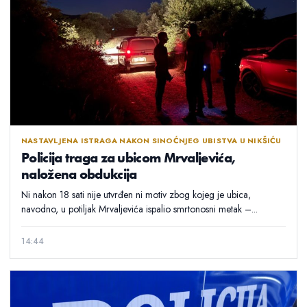
NASTAVLJENA ISTRAGA NAKON SINOĆNJEG UBISTVA U NIKŠIĆU
Policija traga za ubicom Mrvaljevića,
naložena obdukcija
Ni nakon 18 sati nije utvrđen ni motiv zbog kojeg je ubica,
navodno, u potiljak Mrvaljevića ispalio smrtonosni metak –...
14:44