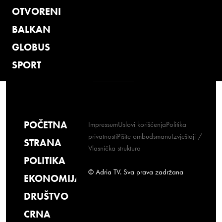
OTVORENI
BALKAN
GLOBUS
SPORT
POČETNA
Impressum
Uslovi korišćenja
Politika
privatnosti
Pišite ombudsmanu
Izvještaji /
STRANA
Vlasnička struktura
POLITIKA
© Adria TV. Sva prava zadržana
EKONOMIJA
DRUŠTVO
CRNA