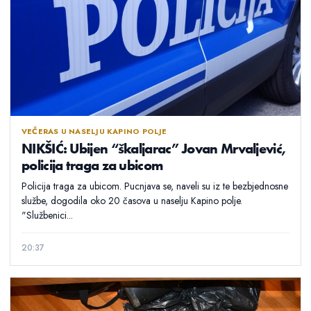
VEČERAS U NASELJU KAPINO POLJE
NIKŠIĆ: Ubijen “škaljarac” Jovan Mrvaljević,
policija traga za ubicom
Policija traga za ubicom. Pucnjava se, naveli su iz te bezbjednosne
službe, dogodila oko 20 časova u naselju Kapino polje.
"Službenici...
20:37