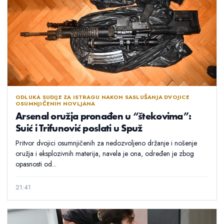
ODLUKA SUDIJE ZA ISTRAGU NAKON SASLUŠANJA DVOJICE
OSUMNJIČENIH NOVLJANA
Arsenal oružja pronađen u “štekovima”:
Suić i Trifunović poslati u Spuž
Pritvor dvojici osumnjičenih za nedozvoljeno držanje i nošenje
oružja i eksplozivnih materija, navela je ona, određen je zbog
opasnosti od...
21:41