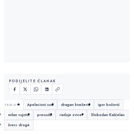
PODIJELITE ČLANAK
Apelacioni sud
dragan knežević
igor božović
milan vujotić
presuda
radoje zvicer
Slobodan Kašćelan
šverc droge