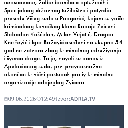
neosnovane, žalbe branilaca optuženih i
Specijalnog državnog tužilaštva i potvrdio
presudu Višeg suda u Podgorici, kojom su vođe
kriminalnog kavačkog klana Radoje Zvicer i
Slobodan Kašćelan, Milan Vujotić, Dragan
Knežević i Igor Božović osuđeni na ukupno 54
godine zatvora zbog kriminalnog udruživanja
i šverca droge. To je, naveli su danas iz
Apelacionog suda, prvi pravnosnažno
okončan krivični postupak protiv kriminalne
organizacije odbjeglog Zvicera.
09.06.2026
12:49
Izvor:
ADRIA.TV