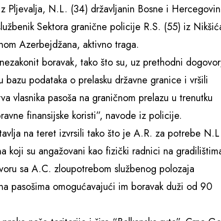
z Pljevalja, N.L. (34) državljanin Bosne i Hercegovi
 službenik Sektora granične policije R.S. (55) iz Nikšić
inom Azerbejdžana, aktivno traga.
ezakonit boravak, tako što su, uz prethodni dogovor
 u bazu podataka o prelasku državne granice i vršili
va vlasnika pasoša na graničnom prelazu u trenutku
avne finansijske koristi”, navode iz policije.
vlja na teret izvrsili tako što je A.R. za potrebe N.L
koji su angažovani kao fizički radnici na gradilištim
govoru sa A.C. zloupotrebom službenog polozaja
 na pasošima omogućavajući im boravak duži od 90