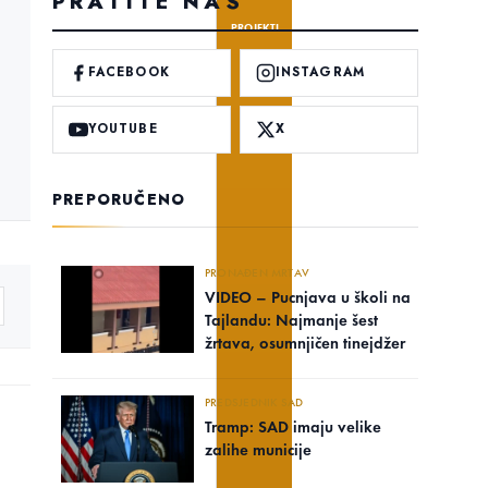
PRATITE NAS
PROJEKTI
FACEBOOK
INSTAGRAM
YOUTUBE
X
PREPORUČENO
PRONAĐEN MRTAV
VIDEO – Pucnjava u školi na
Tajlandu: Najmanje šest
žrtava, osumnjičen tinejdžer
PREDSJEDNIK SAD
Tramp: SAD imaju velike
zalihe municije