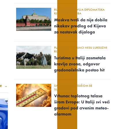
RUSIJA POZDRAVLJA DIPLOMATSKA
RJEŠENJA SUKOBA
Moskva tvrdi da nije dobila
nikakav predlog od Kijeva
za nastavak dijaloga
PLANINSKI PAŠNJACI NISU LUKSUZNI
RIZORTI
Turistima u Italiji zasmetala
kravlja zvona, odgovor
gradonačelnika postao hit
E →
SA OZBILJNOM SUŠOM SE
SUOČAVAJU..
Vrhunac toplotnog talasa
širom Evrope: U Italiji svi veći
gradovi pod crvenim meteo-
alarmom