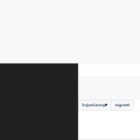
PODIJELITE ČLANAK
akcija pasoš
Crna Gora
krijumčarenje
migranti