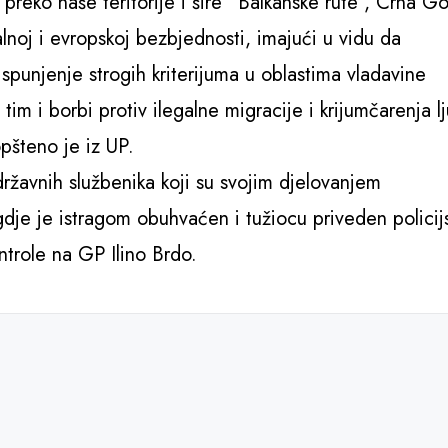
preko naše teritorije i šire “Balkanske rute”, Crna G
lnoj i evropskoj bezbjednosti, imajući u vidu da
ispunjenje strogih kriterijuma u oblastima vladavine
im i borbi protiv ilegalne migracije i krijumčarenja lj
pšteno je iz UP.
državnih službenika koji su svojim djelovanjem
gdje je istragom obuhvaćen i tužiocu priveden policij
trole na GP Ilino Brdo.