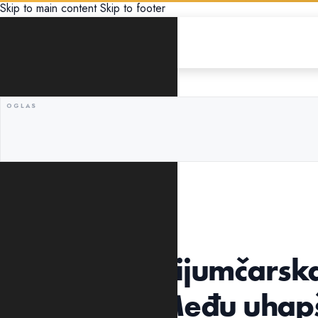
Skip to main content
Skip to footer
CRNA HRONIKA
AKCIJA PASOŠ
Razbijena krijumčarsk
Crnoj Gori: Među uhapš