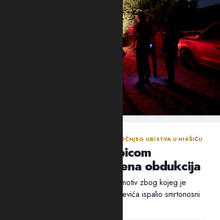
NASTAVLJENA ISTRAGA NAKON SINOĆNJEG UBISTVA U NIKŠIĆU
Policija traga za ubicom
Mrvaljevića, naložena obdukcija
Ni nakon 18 sati nije utvrđen ni motiv zbog kojeg je
ubica, navodno, u potiljak Mrvaljevića ispalio smrtonosni
metak –...