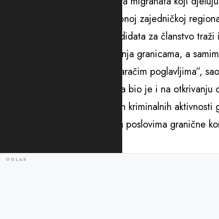
“Razbijanjem mreža krijumčara migranata koji djeluju 
daje i svoj dio doprinosa ukupnoj zajedničkoj regiona
Evropska Unija od država kandidata za članstvo traži 
prava, bezbjednosti i upravljanja granicama, a samim t
direktno povezane sa pregovaračim poglavljima”, sao
Poseban fokus policijskog tima bio je i na otkrivanju 
omogućavali sprovođenje ovih kriminalnih aktivnosti 
službenik radno angažovan na poslovima granične kon