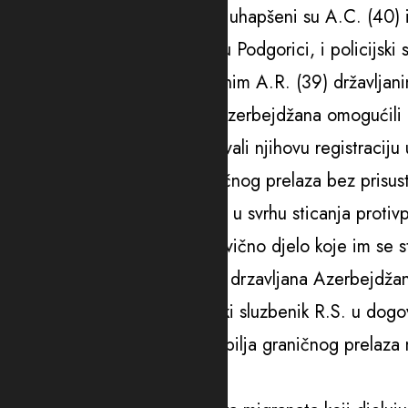
Kako se navodi u saopštenju, uhapšeni su A.C. (40) i
sa prijavljenim prebivalištem u Podgorici, i policijski
dok se za četvrtim osumnjičenim A.R. (39) državljan
“Imenovani su državljanima Azerbejdžana omogućili n
uzimali pasoše od njih, izvršavali njihovu registraciju
ovjeru pasoša pečatom graničnog prelaza bez prisust
unosa podataka u bazu, a sve u svrhu sticanja protivpr
Sumnja se da su pomenuti krivično djelo koje im se sta
dogovarao zaposlenje stranih drzavljana Azerbejdžana 
dalje se sumnja da je policijski sluzbenik R.S. u do
omogućavao otiskivanje štambilja graničnog prelaza
dana u Crnoj Gori.