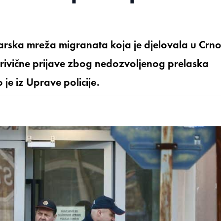
mčarska mreža migranata koja je djelovala u Crno
i krivične prijave zbog nedozvoljenog prelaska
 je iz Uprave policije.