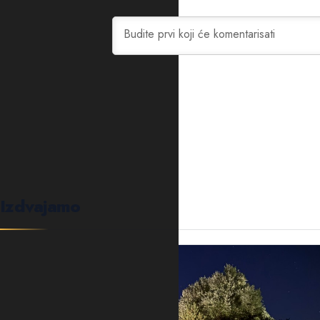
0
KOMENTARA
Izdvajamo