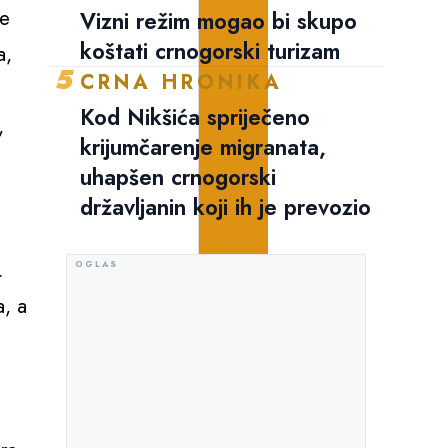
ne
Vizni režim mogao bi skupo
koštati crnogorski turizam
a,
5
CRNA HRONIKA
Kod Nikšića spriječeno
,
krijumčarenje migranata,
uhapšen crnogorski
državljanin koji ih je prevozio
.
a, a