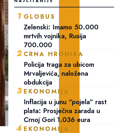
NAJČITANIJE
1
GLOBUS
Zelenski: Imamo 50.000
mrtvih vojnika, Rusija
700.000
2
CRNA HRONIKA
Policija traga za ubicom
Mrvaljevića, naložena
obdukcija
3
EKONOMIJA
Inflacija u junu “pojela” rast
plata: Prosječna zarada u
Crnoj Gori 1.036 eura
4
EKONOMIJA