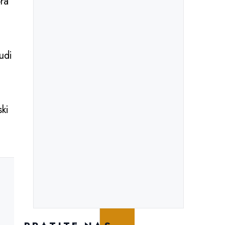
ora
udi
ski