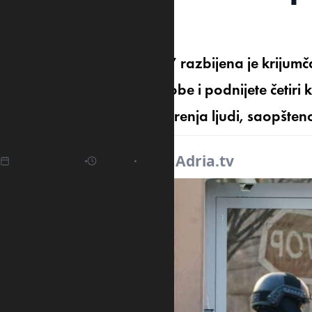
Nikšića
U policijskoj akciji “Pasoši” razbijena je kriju
Gori, a uahpšene su tri osobe i podnijete četir
državne granice i krijumčarenja ljudi, saopšteno
27.04.2025
11:08
Izvor:
Adria.tv