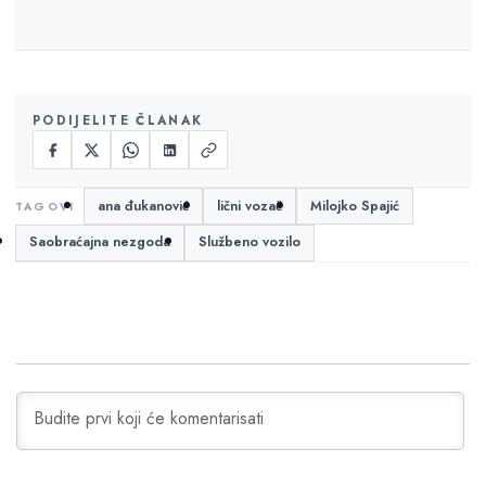
PODIJELITE ČLANAK
ana đukanović
lični vozač
Milojko Spajić
Saobraćajna nezgoda
Službeno vozilo