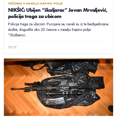
VEČERAS U NASELJU KAPINO POLJE
NIKŠIĆ: Ubijen “škaljarac” Jovan Mrvaljević,
policija traga za ubicom
Policija traga za ubicom. Pucnjava se, naveli su iz te bezbjednosne
službe, dogodila oko 20 časova u naselju Kapino polje.
"Službenici...
20:37