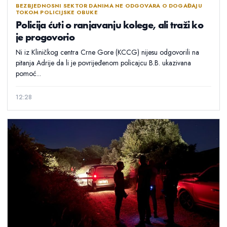
BEZBJEDNOSNI SEKTOR DANIMA NE ODGOVARA O DOGAĐAJU
TOKOM POLICIJSKE OBUKE
Policija ćuti o ranjavanju kolege, ali traži ko
je progovorio
Ni iz Kliničkog centra Crne Gore (KCCG) nijesu odgovorili na
pitanja Adrije da li je povrijeđenom policajcu B.B. ukazivana
pomoć...
12:28