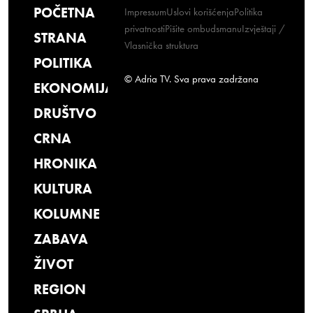
POČETNA
Impressum
Uslovi korišćenja
Politika
privatnosti
Pišite ombudsmanu
Izvještaji /
STRANA
Vlasnička struktura
POLITIKA
© Adria TV. Sva prava zadržana
EKONOMIJA
DRUŠTVO
CRNA
HRONIKA
KULTURA
KOLUMNE
ZABAVA
ŽIVOT
REGION