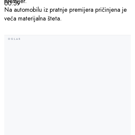
premijer.
00:59
Na automobilu iz pratnje premijera pričinjena je
veća materijalna šteta.