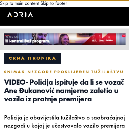
Skip to main content
Skip to footer
CRNA HRONIKA
SNIMAK NEZGODE PROSLIJEĐEN TUŽILAŠTVU
VIDEO- Policija ispituje da li se vozač
Ane Đukanović namjerno zaletio u
vozilo iz pratnje premijera
Policija je obavijestila tužilaštvo o saobraćajnoj
nezgodi u kojoj je učestvovalo vozilo premijera