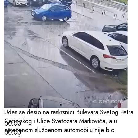
Udes se desio na raskrsnici Bulevara Svetog Petra
Cetinjskog i Ulice Svetozara Markovića, a u
00:00
oštećenom službenom automobilu nije bio
00:00