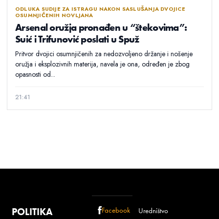
ODLUKA SUDIJE ZA ISTRAGU NAKON SASLUŠANJA DVOJICE
OSUMNJIČENIH NOVLJANA
Arsenal oružja pronađen u “štekovima”:
Suić i Trifunović poslati u Spuž
Pritvor dvojici osumnjičenih za nedozvoljeno držanje i nošenje
oružja i eksplozivnih materija, navela je ona, određen je zbog
opasnosti od...
21:41
POLITIKA
Facebook
Uredništvo