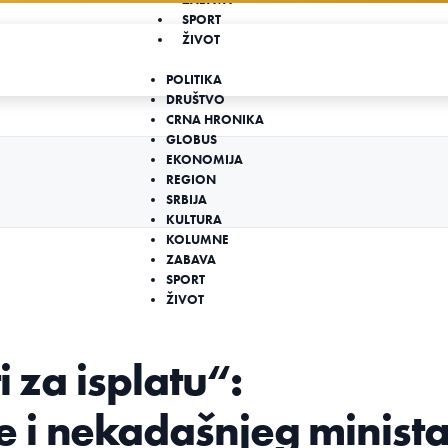
SPORT
ŽIVOT
POLITIKA
DRUŠTVO
CRNA HRONIKA
GLOBUS
EKONOMIJA
REGION
SRBIJA
KULTURA
KOLUMNE
ZABAVA
SPORT
ŽIVOT
i za isplatu“:
 i nekadašnjeg minist