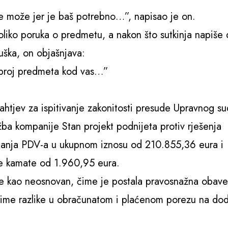
e može jer je baš potrebno…”, napisao je on.
koliko poruka o predmetu, a nakon što sutkinja napiše
uška, on objašnjava:
u broj predmeta kod vas…”
ahtjev za ispitivanje zakonitosti presude Upravnog su
žba kompanije Stan projekt podnijeta protiv rješenja
laćanja PDV-a u ukupnom iznosu od 210.855,36 eura i
ne kamate od 1.960,95 eura.
 je kao neosnovan, čime je postala pravosnažna obav
na ime razlike u obračunatom i plaćenom porezu na do