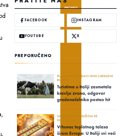
PRATITE NAS
stva
PROJEKTI
 od
FACEBOOK
INSTAGRAM
u
YOUTUBE
X
PREPORUČENO
PLANINSKI PAŠNJACI NISU LUKSUZNI
RIZORTI
Turistima u Italiji zasmetala
kravlja zvona, odgovor
gradonačelnika postao hit
a,
SA OZBILJNOM SUŠOM SE
SUOČAVAJU..
Vrhunac toplotnog talasa
širom Evrope: U Italiji svi veći