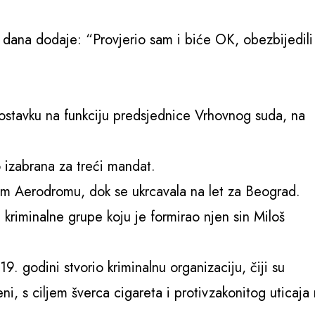
g dana dodaje: “Provjerio sam i biće OK, obezbijedili
stavku na funkciju predsjednice Vrhovnog suda, na
o izabrana za treći mandat.
om Aerodromu, dok se ukrcavala na let za Beograd.
 kriminalne grupe koju je formirao njen sin Miloš
9. godini stvorio kriminalnu organizaciju, čiji su
eni, s ciljem šverca cigareta i protivzakonitog uticaja