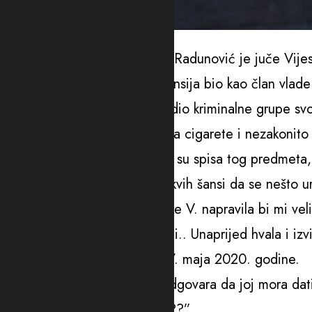
Arhiva, Foto: Filip Filipović/Adria
Upitan da to prokomentariše, Radunović je juče Vij
On je na poziciji ministra finansija bio kao član vlad
Medenica je optužena da je dio kriminalne grupe sv
specijalnih tužilaca krijumčarila cigarete i nezakonito
Poruke iz njenog telefona dio su spisa tog predmeta, a
“Vesna, molim te ako ima ikakvih šansi da se nešto 
Radunovića
kod sudije Stanke V. napravila bi mi vel
postoji molim te da se iskoristi.. Unaprijed hvala i iz
predsjednici Vrhovnog suda 7. maja 2020. godine.
Dva minuta kasnije ona mu odgovara da joj mora dati
“Nijesam znala za predmet???”.