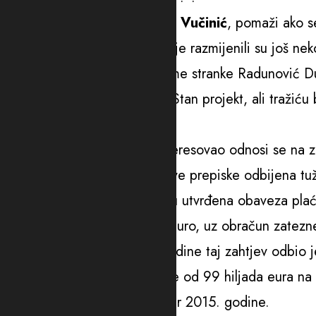
“U.V. 1848/18 sudija
Stanka Vučinić
, pomaži ako s
Tog i narednog dana njih dvoje razmijenili su još ne
nemaju u evidenciji spis na ime stranke Radunović D
“To je na ime njegove firme Stan projekt, ali tražić
Sporan mu porez
Sudski predmet za koji se interesovao odnosi se na z
kojom je u godinu prije njihove prepiske odbijena tu
Ministarstva finansija i tužiocu utvrđena obaveza p
uplata razlike od 99.340,71 euro, uz obračun zatez
Vrhovni sud u aprilu 2019. godine taj zahtjev odbio
ove firme da državi uplati više od 99 hiljada eura 
vrijednost (PDV) za septembar 2015. godine.