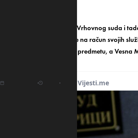
finansija
Nekadašnja predsjednica Vrhovnog suda i tadaš
2020. godine tražili usluge na račun svojih sl
pomoć u jednom sudskom predmetu, a Vesna Med
zaposlio “onu malu”.
01.05.2025
17:00
Izvor:
Vijesti.me