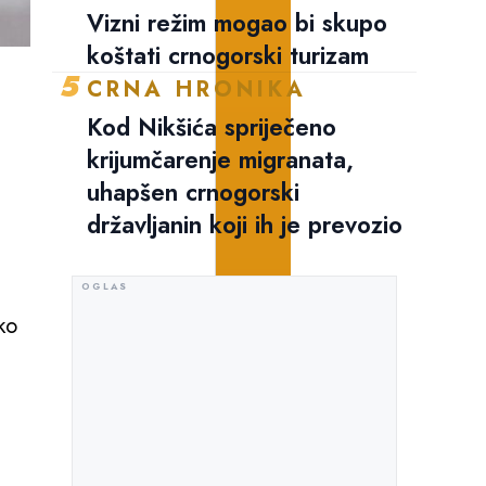
Vizni režim mogao bi skupo
koštati crnogorski turizam
5
CRNA HRONIKA
Kod Nikšića spriječeno
krijumčarenje migranata,
uhapšen crnogorski
državljanin koji ih je prevozio
ko