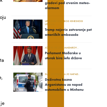
ak
gradovi pod crvenim meteo-
alarmom
oju
UPOZORENJA ZBOG KINESKOG
UTICAJA
Tramp najavio zatvaranje pet
američkih ambasada
JOŠ SE NE ZNA MAĐAROV..
Parlament Mađarske u
utorak bira šefa države
ta
SUD UTVRDIO DA JE NAPAD..
e,
Doživotna kazna
Avganistancu za napad
automobilom u Minhenu
 je