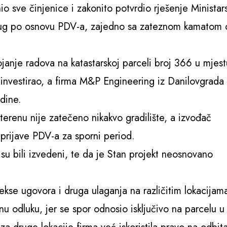
io sve činjenice i zakonito potvrdio rješenje Ministar
ti dug po osnovu PDV-a, zajedno sa zateznom kamatom
janje radova na katastarskoj parceli broj 366 u mjest
 investirao, a firma M&P Engineering iz Danilovgrada
dine.
erenu nije zatečeno nikakvo gradilište, a izvođač
o prijave PDV-a za sporni period.
u bili izvedeni, te da je Stan projekt neosnovano
ekse ugovora i druga ulaganja na različitim lokacijam
nu odluku, jer se spor odnosio isključivo na parcelu u