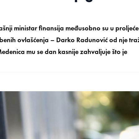
nji ministar finansija međusobno su u proljeće
užbenih ovlašćenja – Darko Radunović od nje tra
enica mu se dan kasnije zahvaljuje što je