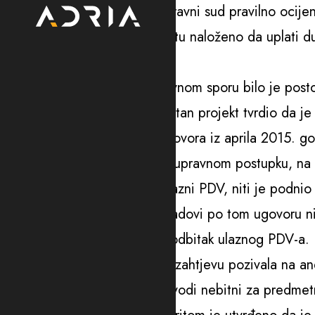
U presudi se navodi da je Upravni sud pravilno ocijen
finansija, kojim je Stan projektu naloženo da upla
skoro 2.000 eura.
Centralno pitanje u tom upravnom sporu bilo je posto
Pržno – Kamenovo, gdje je Stan projekt tvrdio da je
izvodila radove na osnovu ugovora iz aprila 2015. go
Međutim, kako je utvrđeno u upravnom postupku, na t
radova nije imao prijavljen ulazni PDV, niti je podni
Zbog toga je zaključeno da radovi po tom ugovoru nis
pokušao da ostvari pravo na odbitak ulaznog PDV-a.
Firma Stan projekt se u svom zahtjevu pozivala na an
ali je sud ocijenio da su ti navodi nebitni za predmet