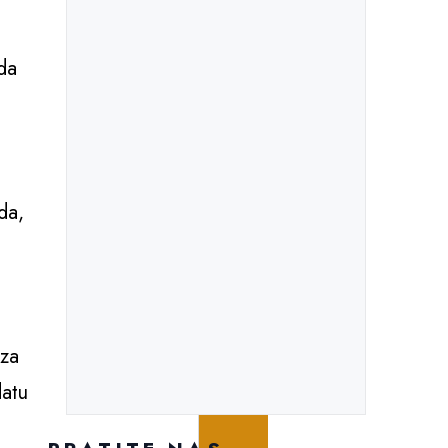
 da
da,
eza
datu