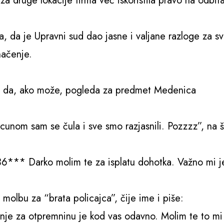
za druge lokacije firma već iskoristila pravo na odbit
a, da je Upravni sud dao jasne i valjane razloge za sv
načenje.
ku da, ako može, pogleda za predmet Medenica
unom sam se čula i sve smo razjasnili. Pozzzz”, na š
 36*** Darko molim te za isplatu dohotka. Važno mi j
 molbu za “brata policajca”, čije ime i piše:
nje za otpremninu je kod vas odavno. Molim te to mi