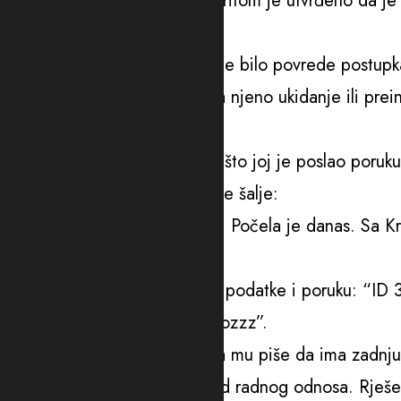
Pržnu gdje radova nije bilo. Pritom je utvrđeno da je 
PDV-a.
Vrhovni sud je zaključio da nije bilo povrede postupk
odluku, te da nema osnova za njeno ukidanje ili prei
Stislo sa svake strane
Mjesec i desetak dana nakon što joj je poslao poru
Radunoviću 22. juna te godine šalje:
“Hvala ti mnogo za onu malu. Počela je danas. Sa Krc
joj se Radunović zahvalio.
Već u julu te godine šalje mu podatke i poruku: “ID
jer je stislo sa svake strane. Pozzz”.
Uslugu traži i 6. oktobra, kada mu piše da ima zadnju
“…Koji traži sporazumni raskid radnog odnosa. Rješe