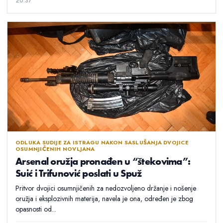
20:37
ODLUKA SUDIJE ZA ISTRAGU NAKON SASLUŠANJA DVOJICE
OSUMNJIČENIH NOVLJANA
Arsenal oružja pronađen u “štekovima”:
Suić i Trifunović poslati u Spuž
Pritvor dvojici osumnjičenih za nedozvoljeno držanje i nošenje
oružja i eksplozivnih materija, navela je ona, određen je zbog
opasnosti od...