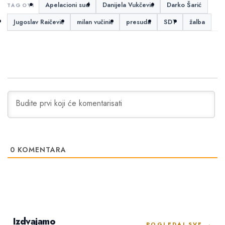
Apelacioni sud
Danijela Vukčević
Darko Šarić
Jugoslav Raičević
milan vučinić
presuda
SDT
žalba
0
KOMENTARA
Izdvajamo
POGLEDAJ SVE →