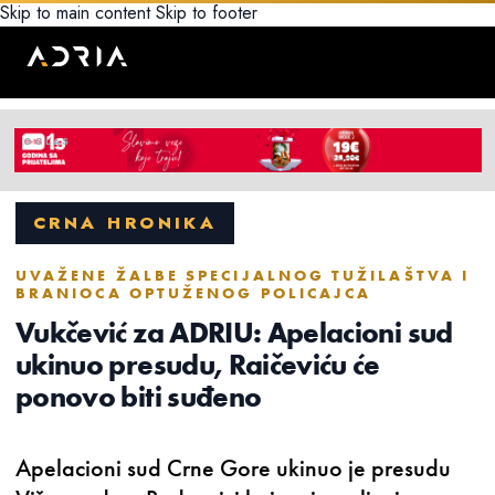
Skip to main content
Skip to footer
CRNA HRONIKA
UVAŽENE ŽALBE SPECIJALNOG TUŽILAŠTVA I
BRANIOCA OPTUŽENOG POLICAJCA
Vukčević za ADRIU: Apelacioni sud
ukinuo presudu, Raičeviću će
ponovo biti suđeno
Apelacioni sud Crne Gore ukinuo je presudu