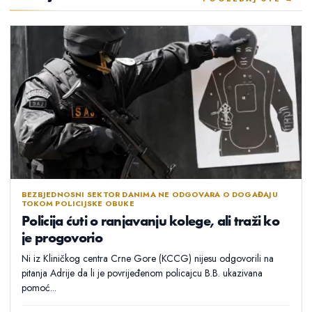
BEZBJEDNOSNI SEKTOR DANIMA NE ODGOVARA O DOGAĐAJU
TOKOM POLICIJSKE OBUKE
Policija ćuti o ranjavanju kolege, ali traži ko
je progovorio
Ni iz Kliničkog centra Crne Gore (KCCG) nijesu odgovorili na
pitanja Adrije da li je povrijeđenom policajcu B.B. ukazivana
pomoć...