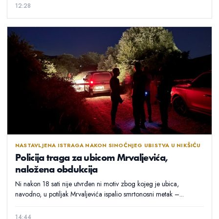
12:28
NASTAVLJENA ISTRAGA NAKON SINOĆNJEG UBISTVA U NIKŠIĆU
Policija traga za ubicom Mrvaljevića,
naložena obdukcija
Ni nakon 18 sati nije utvrđen ni motiv zbog kojeg je ubica,
navodno, u potiljak Mrvaljevića ispalio smrtonosni metak –...
14:44