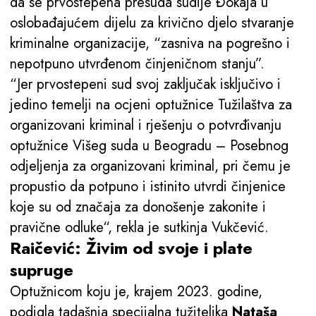
da se prvostepena presuda sudije Đokaja u
oslobađajućem dijelu za krivično djelo stvaranje
kriminalne organizacije, “zasniva na pogrešno i
nepotpuno utvrđenom činjeničnom stanju”.
“Jer prvostepeni sud svoj zaključak isključivo i
jedino temelji na ocjeni optužnice Tužilaštva za
organizovani kriminal i rješenju o potvrđivanju
optužnice Višeg suda u Beogradu – Posebnog
odjeljenja za organizovani kriminal, pri čemu je
propustio da potpuno i istinito utvrdi činjenice
koje su od značaja za donošenje zakonite i
pravične odluke“, rekla je sutkinja Vukčević.
Raičević: Živim od svoje i plate
supruge
Optužnicom koju je, krajem 2023. godine,
podigla tadašnja specijalna tužiteljka
Nataša