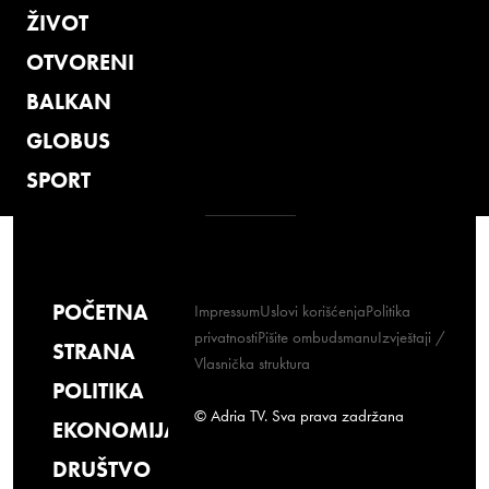
ŽIVOT
OTVORENI
BALKAN
GLOBUS
SPORT
POČETNA
Impressum
Uslovi korišćenja
Politika
privatnosti
Pišite ombudsmanu
Izvještaji /
STRANA
Vlasnička struktura
POLITIKA
© Adria TV. Sva prava zadržana
EKONOMIJA
DRUŠTVO