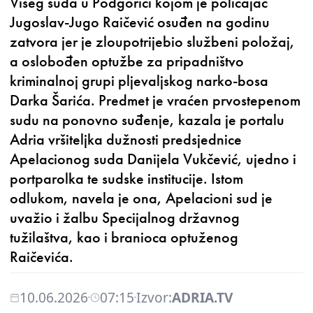
Višeg suda u Podgorici kojom je policajac
Jugoslav-Jugo Raičević osuđen na godinu
zatvora jer je zloupotrijebio službeni položaj,
a oslobođen optužbe za pripadništvo
kriminalnoj grupi pljevaljskog narko-bosa
Darka Šarića. Predmet je vraćen prvostepenom
sudu na ponovno suđenje, kazala je portalu
Adria vršiteljka dužnosti predsjednice
Apelacionog suda Danijela Vukčević, ujedno i
portparolka te sudske institucije. Istom
odlukom, navela je ona, Apelacioni sud je
uvažio i žalbu Specijalnog državnog
tužilaštva, kao i branioca optuženog
Raičevića.
10.06.2026
07:15
Izvor:
ADRIA.TV