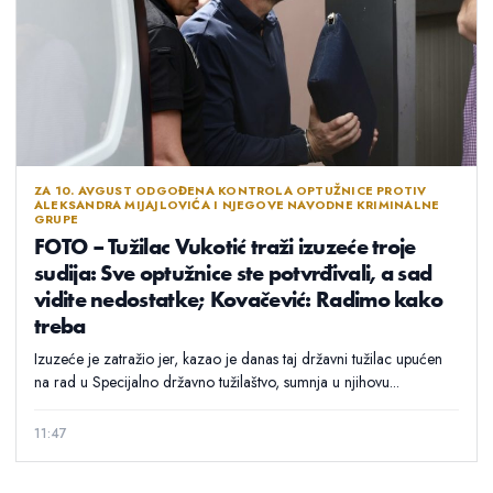
ZA 10. AVGUST ODGOĐENA KONTROLA OPTUŽNICE PROTIV
ALEKSANDRA MIJAJLOVIĆA I NJEGOVE NAVODNE KRIMINALNE
GRUPE
FOTO – Tužilac Vukotić traži izuzeće troje
sudija: Sve optužnice ste potvrđivali, a sad
vidite nedostatke; Kovačević: Radimo kako
treba
Izuzeće je zatražio jer, kazao je danas taj državni tužilac upućen
na rad u Specijalno državno tužilaštvo, sumnja u njihovu...
11:47