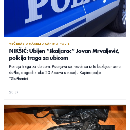
VEČERAS U NASELJU KAPINO POLJE
NIKŠIĆ: Ubijen “škaljarac” Jovan Mrvaljević,
policija traga za ubicom
Policija traga za ubicom. Pucnjava se, naveli su iz te bezbjednosne
službe, dogodila oko 20 časova u naselju Kapino polje.
"Službenici...
20:37