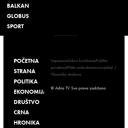
BALKAN
GLOBUS
SPORT
POČETNA
Impressum
Uslovi korišćenja
Politika
privatnosti
Pišite ombudsmanu
Izvještaji /
STRANA
Vlasnička struktura
POLITIKA
© Adria TV. Sva prava zadržana
EKONOMIJA
DRUŠTVO
CRNA
HRONIKA