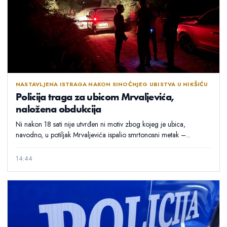
NASTAVLJENA ISTRAGA NAKON SINOĆNJEG UBISTVA U NIKŠIĆU
Policija traga za ubicom Mrvaljevića,
naložena obdukcija
Ni nakon 18 sati nije utvrđen ni motiv zbog kojeg je ubica,
navodno, u potiljak Mrvaljevića ispalio smrtonosni metak –...
14:44