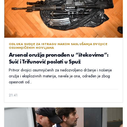
ODLUKA SUDIJE ZA ISTRAGU NAKON SASLUŠANJA DVOJICE
OSUMNJIČENIH NOVLJANA
Arsenal oružja pronađen u “štekovima”:
Suić i Trifunović poslati u Spuž
Pritvor dvojici osumnjičenih za nedozvoljeno držanje i nošenje
oružja i eksplozivnih materija, navela je ona, određen je zbog
opasnosti od...
21:41